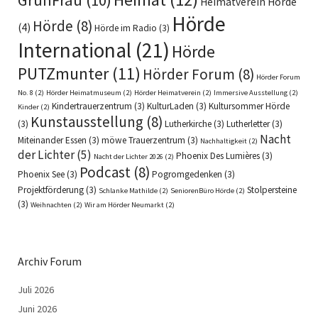
Heimatverein Hörde
Hörde
Hörde
(8)
(4)
Hörde im Radio
(3)
International
(21)
Hörde
PUTZmunter
(11)
Hörder Forum
(8)
Hörder Forum
No. 8
(2)
Hörder Heimatmuseum
(2)
Hörder Heimatverein
(2)
Immersive Ausstellung
(2)
Kindertrauerzentrum
(3)
KulturLaden
(3)
Kultursommer Hörde
Kinder
(2)
Kunstausstellung
(8)
(3)
Lutherkirche
(3)
Lutherletter
(3)
Nacht
Miteinander Essen
(3)
möwe Trauerzentrum
(3)
Nachhaltigkeit
(2)
der Lichter
(5)
Phoenix Des Lumières
(3)
Nacht der Lichter 2026
(2)
Podcast
(8)
Phoenix See
(3)
Pogromgedenken
(3)
Projektförderung
(3)
Stolpersteine
Schlanke Mathilde
(2)
SeniorenBüro Hörde
(2)
(3)
Weihnachten
(2)
Wir am Hörder Neumarkt
(2)
Archiv Forum
Juli 2026
Juni 2026