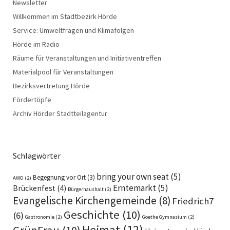
Newsletter
Willkommen im Stadtbezirk Hörde
Service: Umweltfragen und Klimafolgen
Hörde im Radio
Räume für Veranstaltungen und Initiativentreffen
Materialpool für Veranstaltungen
Bezirksvertretung Hörde
Fördertöpfe
Archiv Hörder Stadtteilagentur
Schlagwörter
bring your own seat
(5)
Begegnung vor Ort
(3)
AWO
(2)
Erntemarkt
(5)
Brückenfest
(4)
Bürgerhaushalt
(2)
Evangelische Kirchengemeinde
(8)
Friedrich7
Geschichte
(10)
(6)
Gastronomie
(2)
Goethe Gymnasium
(2)
Heimat
(12)
GrünFrau
(10)