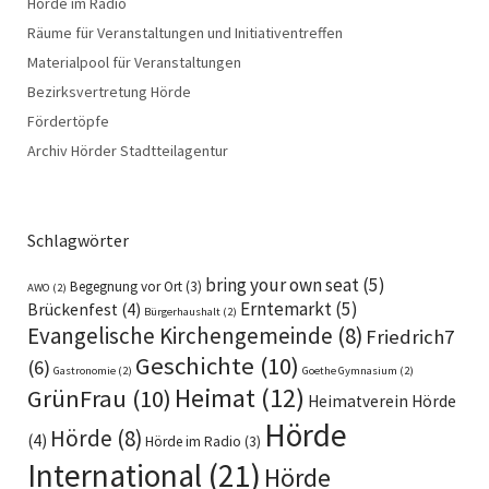
Hörde im Radio
Räume für Veranstaltungen und Initiativentreffen
Materialpool für Veranstaltungen
Bezirksvertretung Hörde
Fördertöpfe
Archiv Hörder Stadtteilagentur
Schlagwörter
bring your own seat
(5)
Begegnung vor Ort
(3)
AWO
(2)
Erntemarkt
(5)
Brückenfest
(4)
Bürgerhaushalt
(2)
Evangelische Kirchengemeinde
(8)
Friedrich7
Geschichte
(10)
(6)
Gastronomie
(2)
Goethe Gymnasium
(2)
Heimat
(12)
GrünFrau
(10)
Heimatverein Hörde
Hörde
Hörde
(8)
(4)
Hörde im Radio
(3)
International
(21)
Hörde