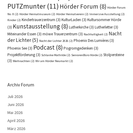
PUTZmunter
(11)
Hörder Forum
(8)
Hörder Forum
No. 8
(2)
Hörder Heimatmuseum
(2)
Hörder Heimatverein
(2)
Immersive Ausstellung
(2)
Kindertrauerzentrum
(3)
KulturLaden
(3)
Kultursommer Hörde
Kinder
(2)
Kunstausstellung
(8)
(3)
Lutherkirche
(3)
Lutherletter
(3)
Nacht
Miteinander Essen
(3)
möwe Trauerzentrum
(3)
Nachhaltigkeit
(2)
der Lichter
(5)
Phoenix Des Lumières
(3)
Nacht der Lichter 2026
(2)
Podcast
(8)
Phoenix See
(3)
Pogromgedenken
(3)
Projektförderung
(3)
Stolpersteine
Schlanke Mathilde
(2)
SeniorenBüro Hörde
(2)
(3)
Weihnachten
(2)
Wir am Hörder Neumarkt
(2)
Archiv Forum
Juli 2026
Juni 2026
Mai 2026
April 2026
März 2026