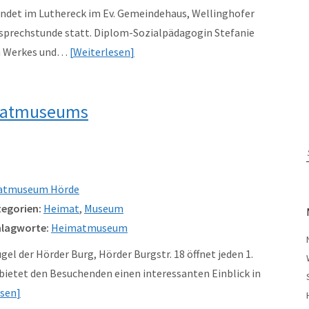
findet im Luthereck im Ev. Gemeindehaus, Wellinghofer
alsprechstunde statt. Diplom-Sozialpädagogin Stefanie
en Werkes und…
Weiterlesen
imatmuseums
atmuseum Hörde
egorien:
Heimat
,
Museum
lagworte:
Heimatmuseum
 der Hörder Burg, Hörder Burgstr. 18 öffnet jeden 1.
ietet den Besuchenden einen interessanten Einblick in
esen