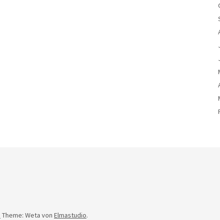
s
Theme: Weta von
Elmastudio
.