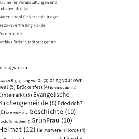
Räume für Veranstaltungen und
Initiativentreffen
Materialpool für Veranstaltungen
Bezirksvertretung Hörde
Fördertöpfe
Archiv Hörder Stadtteilagentur
Schlagwörter
bring your own
Begegnung vor Ort
(3)
AWO
(2)
seat
(5)
Brückenfest
(4)
Bürgerhaushalt
(2)
Evangelische
Erntemarkt
(5)
Kirchengemeinde
(8)
Friedrich7
Geschichte
(10)
(6)
Gastronomie
(2)
GrünFrau
(10)
Goethe Gymnasium
(2)
Heimat
(12)
Heimatverein Hörde
(4)