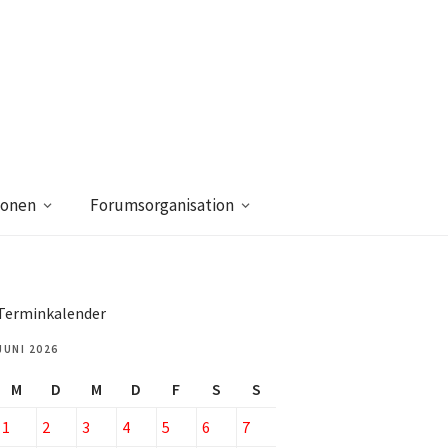
ionen
Forumsorganisation
Terminkalender
JUNI 2026
M
D
M
D
F
S
S
1
2
3
4
5
6
7