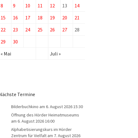
8
9
10
11
12
13
14
15
16
17
18
19
20
21
22
23
24
25
26
27
28
29
30
« Mai
Juli »
Nächste Termine
Bilderbuchkino
am 6. August 2026 15:30
Öffnung des Hörder Heimatmuseums
am 6. August 2026 16:00
Alphabetisierungskurs im Hörder
Zentrum für Vielfalt
am 7. August 2026