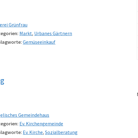
erei Grünfrau
egorien:
Markt
,
Urbanes Gärtnern
lagworte:
Gemüseeinkauf
ng
elisches Gemeindehaus
egorien:
Ev. Kirchengemeinde
lagworte:
Ev. Kirche
,
Sozialberatung