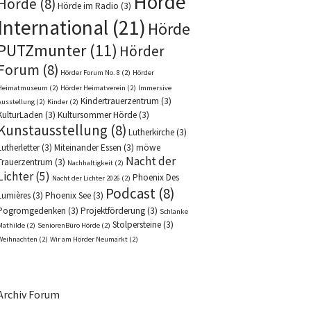
Hörde
Hörde
(8)
Hörde im Radio
(3)
International
(21)
Hörde
PUTZmunter
(11)
Hörder
Forum
(8)
Hörder Forum No. 8
(2)
Hörder
Heimatmuseum
(2)
Hörder Heimatverein
(2)
Immersive
Kindertrauerzentrum
(3)
Ausstellung
(2)
Kinder
(2)
KulturLaden
(3)
Kultursommer Hörde
(3)
Kunstausstellung
(8)
Lutherkirche
(3)
Lutherletter
(3)
Miteinander Essen
(3)
möwe
Nacht der
Trauerzentrum
(3)
Nachhaltigkeit
(2)
Lichter
(5)
Phoenix Des
Nacht der Lichter 2026
(2)
Podcast
(8)
Lumières
(3)
Phoenix See
(3)
Pogromgedenken
(3)
Projektförderung
(3)
Schlanke
Stolpersteine
(3)
Mathilde
(2)
SeniorenBüro Hörde
(2)
Weihnachten
(2)
Wir am Hörder Neumarkt
(2)
Archiv Forum