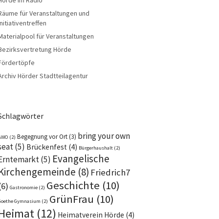
Räume für Veranstaltungen und
Initiativentreffen
Materialpool für Veranstaltungen
Bezirksvertretung Hörde
Fördertöpfe
Archiv Hörder Stadtteilagentur
Schlagwörter
bring your own
Begegnung vor Ort
(3)
AWO
(2)
seat
(5)
Brückenfest
(4)
Bürgerhaushalt
(2)
Evangelische
Erntemarkt
(5)
Kirchengemeinde
(8)
Friedrich7
Geschichte
(10)
(6)
Gastronomie
(2)
GrünFrau
(10)
Goethe Gymnasium
(2)
Heimat
(12)
Heimatverein Hörde
(4)