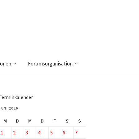
ionen
Forumsorganisation
Terminkalender
JUNI 2026
M
D
M
D
F
S
S
1
2
3
4
5
6
7