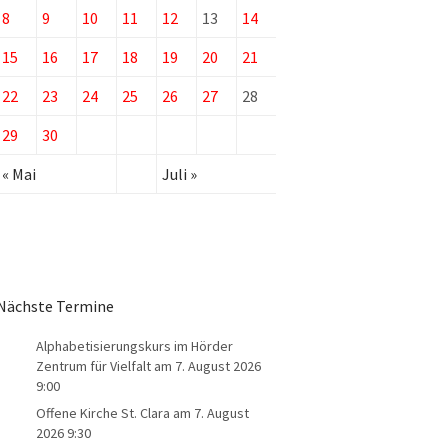
8
9
10
11
12
13
14
15
16
17
18
19
20
21
22
23
24
25
26
27
28
29
30
« Mai
Juli »
Nächste Termine
Alphabetisierungskurs im Hörder
Zentrum für Vielfalt
am 7. August 2026
9:00
Offene Kirche St. Clara
am 7. August
2026 9:30