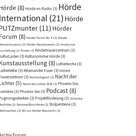
Hörde
Hörde
(8)
Hörde im Radio
(3)
International
(21)
Hörde
PUTZmunter
(11)
Hörder
Forum
(8)
Hörder Forum No. 8
(2)
Hörder
Heimatmuseum
(2)
Hörder Heimatverein
(2)
Immersive
Kindertrauerzentrum
(3)
Ausstellung
(2)
Kinder
(2)
KulturLaden
(3)
Kultursommer Hörde
(3)
Kunstausstellung
(8)
Lutherkirche
(3)
Lutherletter
(3)
Miteinander Essen
(3)
möwe
Nacht der
Trauerzentrum
(3)
Nachhaltigkeit
(2)
Lichter
(5)
Phoenix Des
Nacht der Lichter 2026
(2)
Podcast
(8)
Lumières
(3)
Phoenix See
(3)
Pogromgedenken
(3)
Projektförderung
(3)
Schlanke
Stolpersteine
(3)
Mathilde
(2)
SeniorenBüro Hörde
(2)
Weihnachten
(2)
Wir am Hörder Neumarkt
(2)
Archiv Forum