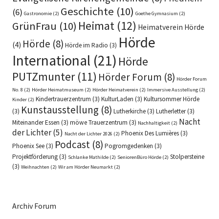
Geschichte
(10)
(6)
Gastronomie
(2)
Goethe Gymnasium
(2)
Heimat
(12)
GrünFrau
(10)
Heimatverein Hörde
Hörde
Hörde
(8)
(4)
Hörde im Radio
(3)
International
(21)
Hörde
PUTZmunter
(11)
Hörder Forum
(8)
Hörder Forum
No. 8
(2)
Hörder Heimatmuseum
(2)
Hörder Heimatverein
(2)
Immersive Ausstellung
(2)
Kindertrauerzentrum
(3)
KulturLaden
(3)
Kultursommer Hörde
Kinder
(2)
Kunstausstellung
(8)
(3)
Lutherkirche
(3)
Lutherletter
(3)
Nacht
Miteinander Essen
(3)
möwe Trauerzentrum
(3)
Nachhaltigkeit
(2)
der Lichter
(5)
Phoenix Des Lumières
(3)
Nacht der Lichter 2026
(2)
Podcast
(8)
Phoenix See
(3)
Pogromgedenken
(3)
Projektförderung
(3)
Stolpersteine
Schlanke Mathilde
(2)
SeniorenBüro Hörde
(2)
(3)
Weihnachten
(2)
Wir am Hörder Neumarkt
(2)
Archiv Forum