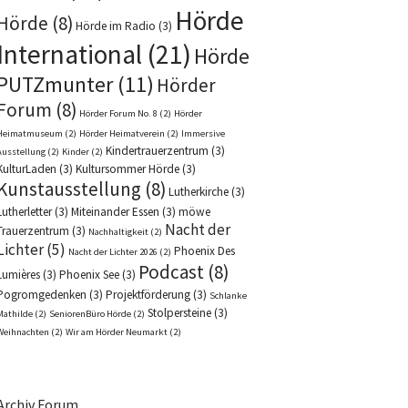
Hörde
Hörde
(8)
Hörde im Radio
(3)
International
(21)
Hörde
PUTZmunter
(11)
Hörder
Forum
(8)
Hörder Forum No. 8
(2)
Hörder
Heimatmuseum
(2)
Hörder Heimatverein
(2)
Immersive
Kindertrauerzentrum
(3)
Ausstellung
(2)
Kinder
(2)
KulturLaden
(3)
Kultursommer Hörde
(3)
Kunstausstellung
(8)
Lutherkirche
(3)
Lutherletter
(3)
Miteinander Essen
(3)
möwe
Nacht der
Trauerzentrum
(3)
Nachhaltigkeit
(2)
Lichter
(5)
Phoenix Des
Nacht der Lichter 2026
(2)
Podcast
(8)
Lumières
(3)
Phoenix See
(3)
Pogromgedenken
(3)
Projektförderung
(3)
Schlanke
Stolpersteine
(3)
Mathilde
(2)
SeniorenBüro Hörde
(2)
Weihnachten
(2)
Wir am Hörder Neumarkt
(2)
Archiv Forum