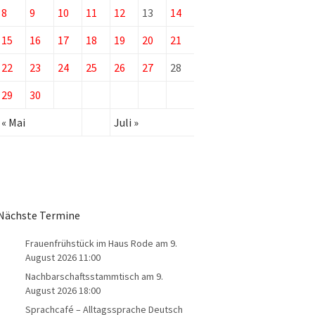
8
9
10
11
12
13
14
15
16
17
18
19
20
21
22
23
24
25
26
27
28
29
30
« Mai
Juli »
Nächste Termine
Frauenfrühstück im Haus Rode
am 9.
August 2026 11:00
Nachbarschaftsstammtisch
am 9.
August 2026 18:00
Sprachcafé – Alltagssprache Deutsch