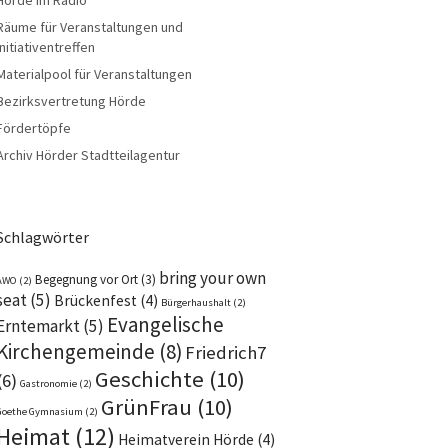
Räume für Veranstaltungen und
Initiativentreffen
Materialpool für Veranstaltungen
Bezirksvertretung Hörde
Fördertöpfe
Archiv Hörder Stadtteilagentur
Schlagwörter
bring your own
Begegnung vor Ort
(3)
AWO
(2)
seat
(5)
Brückenfest
(4)
Bürgerhaushalt
(2)
Evangelische
Erntemarkt
(5)
Kirchengemeinde
(8)
Friedrich7
Geschichte
(10)
(6)
Gastronomie
(2)
GrünFrau
(10)
Goethe Gymnasium
(2)
Heimat
(12)
Heimatverein Hörde
(4)