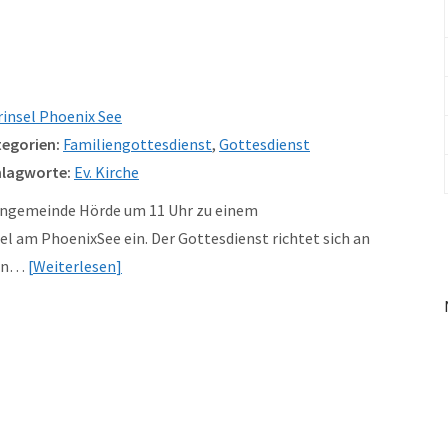
rinsel Phoenix See
egorien:
Familiengottesdienst
,
Gottesdienst
lagworte:
Ev. Kirche
chengemeinde Hörde um 11 Uhr zu einem
el am PhoenixSee ein. Der Gottesdienst richtet sich an
men…
Weiterlesen