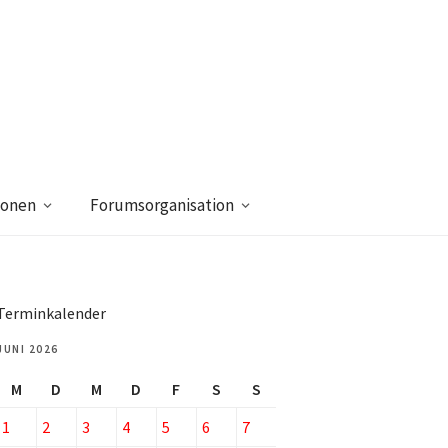
ionen
Forumsorganisation
Terminkalender
JUNI 2026
M
D
M
D
F
S
S
1
2
3
4
5
6
7