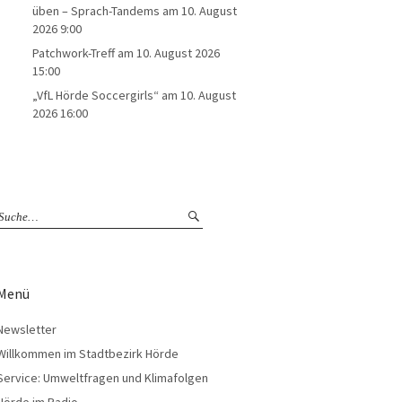
üben – Sprach-Tandems
am 10. August
2026 9:00
Patchwork-Treff
am 10. August 2026
15:00
„VfL Hörde Soccergirls“
am 10. August
2026 16:00
Menü
Newsletter
Willkommen im Stadtbezirk Hörde
Service: Umweltfragen und Klimafolgen
Hörde im Radio