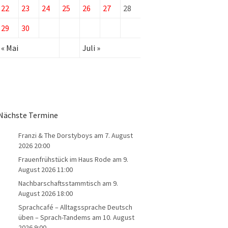
22
23
24
25
26
27
28
29
30
« Mai
Juli »
Nächste Termine
Franzi & The Dorstyboys
am 7. August
2026 20:00
Frauenfrühstück im Haus Rode
am 9.
August 2026 11:00
Nachbarschaftsstammtisch
am 9.
August 2026 18:00
Sprachcafé – Alltagssprache Deutsch
üben – Sprach-Tandems
am 10. August
2026 9:00