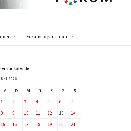
ionen
Forumsorganisation
Terminkalender
JUNI 2026
M
D
M
D
F
S
S
1
2
3
4
5
6
7
8
9
10
11
12
13
14
15
16
17
18
19
20
21