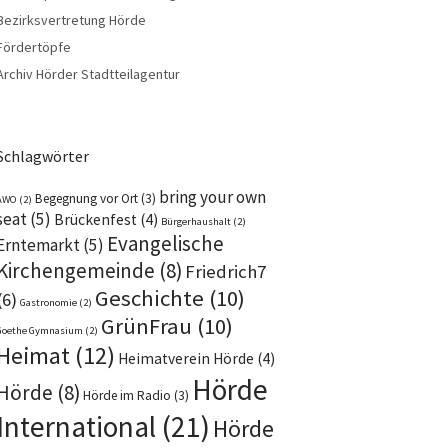
Bezirksvertretung Hörde
Fördertöpfe
Archiv Hörder Stadtteilagentur
Schlagwörter
bring your own
Begegnung vor Ort
(3)
AWO
(2)
seat
(5)
Brückenfest
(4)
Bürgerhaushalt
(2)
Evangelische
Erntemarkt
(5)
Kirchengemeinde
(8)
Friedrich7
Geschichte
(10)
(6)
Gastronomie
(2)
GrünFrau
(10)
Goethe Gymnasium
(2)
Heimat
(12)
Heimatverein Hörde
(4)
Hörde
Hörde
(8)
Hörde im Radio
(3)
International
(21)
Hörde