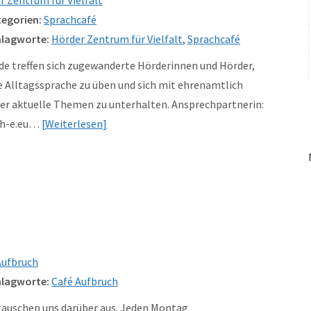
egorien:
Sprachcafé
lagworte:
Hörder Zentrum für Vielfalt
,
Sprachcafé
de treffen sich zugewanderte Hörderinnen und Hörder,
e Alltagssprache zu üben und sich mit ehrenamtlich
er aktuelle Themen zu unterhalten. Ansprechpartnerin:
ch-e.eu…
Weiterlesen
Aufbruch
lagworte:
Café Aufbruch
tauschen uns darüber aus. Jeden Montag