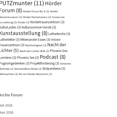
PUTZmunter
(11)
Hörder
Forum
(8)
Hörder Forum No. 8
(2)
Hörder
Heimatmuseum
(2)
Hörder Heimatverein
(2)
Immersive
Kindertrauerzentrum
(3)
Ausstellung
(2)
Kinder
(2)
KulturLaden
(3)
Kultursommer Hörde
(3)
Kunstausstellung
(8)
Lutherkirche
(3)
Lutherletter
(3)
Miteinander Essen
(3)
möwe
Nacht der
Trauerzentrum
(3)
Nachhaltigkeit
(2)
Lichter
(5)
Phoenix Des
Nacht der Lichter 2026
(2)
Podcast
(8)
Lumières
(3)
Phoenix See
(3)
Pogromgedenken
(3)
Projektförderung
(3)
Schlanke
Stolpersteine
(3)
Mathilde
(2)
SeniorenBüro Hörde
(2)
Weihnachten
(2)
Wir am Hörder Neumarkt
(2)
Archiv Forum
Juli 2026
Juni 2026