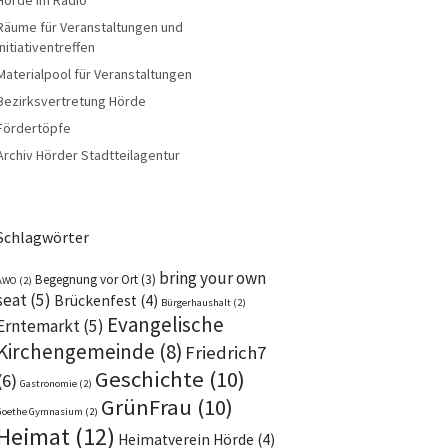
Räume für Veranstaltungen und
Initiativentreffen
Materialpool für Veranstaltungen
Bezirksvertretung Hörde
Fördertöpfe
Archiv Hörder Stadtteilagentur
Schlagwörter
bring your own
Begegnung vor Ort
(3)
AWO
(2)
seat
(5)
Brückenfest
(4)
Bürgerhaushalt
(2)
Evangelische
Erntemarkt
(5)
Kirchengemeinde
(8)
Friedrich7
Geschichte
(10)
(6)
Gastronomie
(2)
GrünFrau
(10)
Goethe Gymnasium
(2)
Heimat
(12)
Heimatverein Hörde
(4)