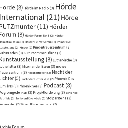
Hörde
Hörde
(8)
Hörde im Radio
(3)
International
(21)
Hörde
PUTZmunter
(11)
Hörder
Forum
(8)
Hörder Forum No. 8
(2)
Hörder
Heimatmuseum
(2)
Hörder Heimatverein
(2)
Immersive
Kindertrauerzentrum
(3)
Ausstellung
(2)
Kinder
(2)
KulturLaden
(3)
Kultursommer Hörde
(3)
Kunstausstellung
(8)
Lutherkirche
(3)
Lutherletter
(3)
Miteinander Essen
(3)
möwe
Nacht der
Trauerzentrum
(3)
Nachhaltigkeit
(2)
Lichter
(5)
Phoenix Des
Nacht der Lichter 2026
(2)
Podcast
(8)
Lumières
(3)
Phoenix See
(3)
Pogromgedenken
(3)
Projektförderung
(3)
Schlanke
Stolpersteine
(3)
Mathilde
(2)
SeniorenBüro Hörde
(2)
Weihnachten
(2)
Wir am Hörder Neumarkt
(2)
Archiv Forum