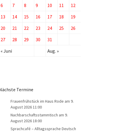
6
7
8
9
10
11
12
13
14
15
16
17
18
19
20
21
22
23
24
25
26
27
28
29
30
31
« Juni
Aug. »
Nächste Termine
Frauenfrühstück im Haus Rode
am 9.
August 2026 11:00
Nachbarschaftsstammtisch
am 9.
August 2026 18:00
Sprachcafé – Alltagssprache Deutsch