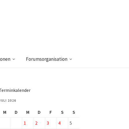
ionen
Forumsorganisation
Terminkalender
JULI 2026
M
D
M
D
F
S
S
1
2
3
4
5