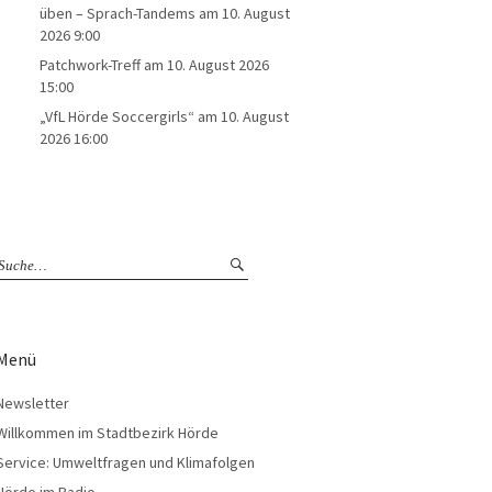
üben – Sprach-Tandems
am 10. August
2026 9:00
Patchwork-Treff
am 10. August 2026
15:00
„VfL Hörde Soccergirls“
am 10. August
2026 16:00
Menü
Newsletter
Willkommen im Stadtbezirk Hörde
Service: Umweltfragen und Klimafolgen
Hörde im Radio