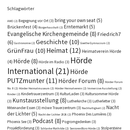
Schlagwörter
bring your own seat
(5)
Begegnung vor Ort
(3)
AWO
(2)
Erntemarkt
(5)
Brückenfest
(4)
Bürgerhaushalt
(2)
Evangelische Kirchengemeinde
(8)
Friedrich7
Geschichte
(10)
(6)
Gastronomie
(2)
Goethe Gymnasium
(2)
Heimat
(12)
GrünFrau
(10)
Heimatverein Hörde
Hörde
Hörde
(8)
(4)
Hörde im Radio
(3)
International
(21)
Hörde
PUTZmunter
(11)
Hörder Forum
(8)
Hörder Forum
No. 8
(2)
Hörder Heimatmuseum
(2)
Hörder Heimatverein
(2)
Immersive Ausstellung
(2)
Kindertrauerzentrum
(3)
KulturLaden
(3)
Kultursommer Hörde
Kinder
(2)
Kunstausstellung
(8)
(3)
Lutherkirche
(3)
Lutherletter
(3)
Nacht
Miteinander Essen
(3)
möwe Trauerzentrum
(3)
Nachhaltigkeit
(2)
der Lichter
(5)
Phoenix Des Lumières
(3)
Nacht der Lichter 2026
(2)
Podcast
(8)
Phoenix See
(3)
Pogromgedenken
(3)
Projektförderung
(3)
Stolpersteine
Schlanke Mathilde
(2)
SeniorenBüro Hörde
(2)