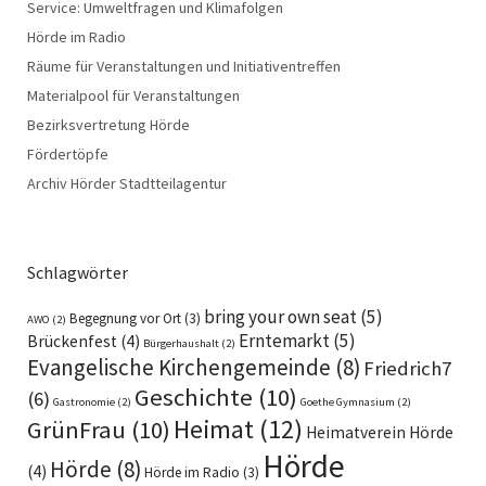
Service: Umweltfragen und Klimafolgen
Hörde im Radio
Räume für Veranstaltungen und Initiativentreffen
Materialpool für Veranstaltungen
Bezirksvertretung Hörde
Fördertöpfe
Archiv Hörder Stadtteilagentur
Schlagwörter
bring your own seat
(5)
Begegnung vor Ort
(3)
AWO
(2)
Erntemarkt
(5)
Brückenfest
(4)
Bürgerhaushalt
(2)
Evangelische Kirchengemeinde
(8)
Friedrich7
Geschichte
(10)
(6)
Gastronomie
(2)
Goethe Gymnasium
(2)
Heimat
(12)
GrünFrau
(10)
Heimatverein Hörde
Hörde
Hörde
(8)
(4)
Hörde im Radio
(3)