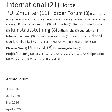
International
(21)
Hörde
PUTZmunter
(11)
Hörder Forum
(8)
Hörder Forum
No. 8
(2)
Hörder Heimatmuseum
(2)
Hörder Heimatverein
(2)
Immersive Ausstellung
(2)
Kindertrauerzentrum
(3)
KulturLaden
(3)
Kultursommer Hörde
Kinder
(2)
Kunstausstellung
(8)
(3)
Lutherkirche
(3)
Lutherletter
(3)
Nacht
Miteinander Essen
(3)
möwe Trauerzentrum
(3)
Nachhaltigkeit
(2)
der Lichter
(5)
Phoenix Des Lumières
(3)
Nacht der Lichter 2026
(2)
Podcast
(8)
Phoenix See
(3)
Pogromgedenken
(3)
Projektförderung
(3)
Stolpersteine
Schlanke Mathilde
(2)
SeniorenBüro Hörde
(2)
(3)
Weihnachten
(2)
Wir am Hörder Neumarkt
(2)
Archiv Forum
Juli 2026
Juni 2026
Mai 2026
April 2026