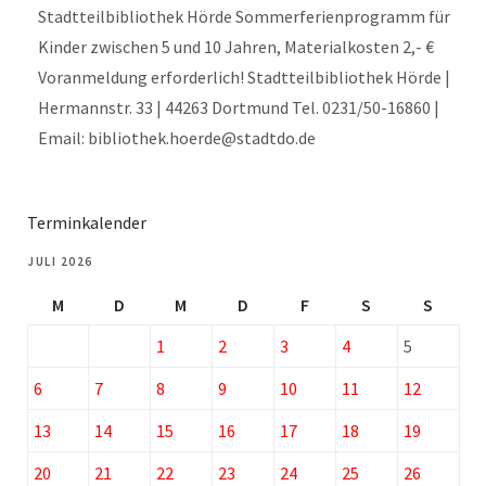
Stadtteilbibliothek Hörde Sommerferienprogramm für
Kinder zwischen 5 und 10 Jahren, Materialkosten 2,- €
Voranmeldung erforderlich! Stadtteilbibliothek Hörde |
Hermannstr. 33 | 44263 Dortmund Tel. 0231/50-16860 |
Email: bibliothek.hoerde@stadtdo.de
Terminkalender
JULI 2026
M
D
M
D
F
S
S
1
2
3
4
5
6
7
8
9
10
11
12
13
14
15
16
17
18
19
20
21
22
23
24
25
26