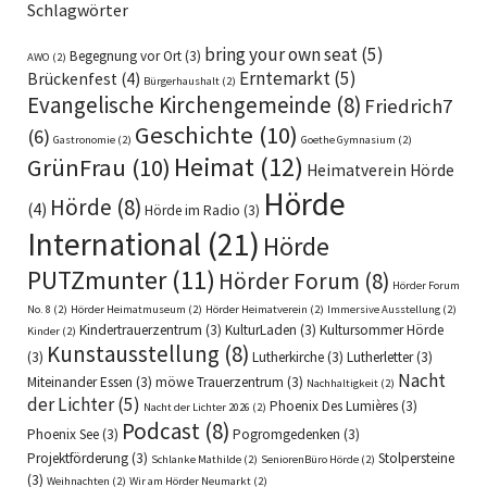
Schlagwörter
bring your own seat
(5)
Begegnung vor Ort
(3)
AWO
(2)
Erntemarkt
(5)
Brückenfest
(4)
Bürgerhaushalt
(2)
Evangelische Kirchengemeinde
(8)
Friedrich7
Geschichte
(10)
(6)
Gastronomie
(2)
Goethe Gymnasium
(2)
Heimat
(12)
GrünFrau
(10)
Heimatverein Hörde
Hörde
Hörde
(8)
(4)
Hörde im Radio
(3)
International
(21)
Hörde
PUTZmunter
(11)
Hörder Forum
(8)
Hörder Forum
No. 8
(2)
Hörder Heimatmuseum
(2)
Hörder Heimatverein
(2)
Immersive Ausstellung
(2)
Kindertrauerzentrum
(3)
KulturLaden
(3)
Kultursommer Hörde
Kinder
(2)
Kunstausstellung
(8)
(3)
Lutherkirche
(3)
Lutherletter
(3)
Nacht
Miteinander Essen
(3)
möwe Trauerzentrum
(3)
Nachhaltigkeit
(2)
der Lichter
(5)
Phoenix Des Lumières
(3)
Nacht der Lichter 2026
(2)
Podcast
(8)
Phoenix See
(3)
Pogromgedenken
(3)
Projektförderung
(3)
Stolpersteine
Schlanke Mathilde
(2)
SeniorenBüro Hörde
(2)
(3)
Weihnachten
(2)
Wir am Hörder Neumarkt
(2)