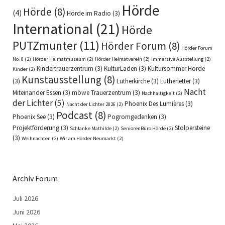
Hörde
Hörde
(8)
(4)
Hörde im Radio
(3)
International
(21)
Hörde
PUTZmunter
(11)
Hörder Forum
(8)
Hörder Forum
No. 8
(2)
Hörder Heimatmuseum
(2)
Hörder Heimatverein
(2)
Immersive Ausstellung
(2)
Kindertrauerzentrum
(3)
KulturLaden
(3)
Kultursommer Hörde
Kinder
(2)
Kunstausstellung
(8)
(3)
Lutherkirche
(3)
Lutherletter
(3)
Nacht
Miteinander Essen
(3)
möwe Trauerzentrum
(3)
Nachhaltigkeit
(2)
der Lichter
(5)
Phoenix Des Lumières
(3)
Nacht der Lichter 2026
(2)
Podcast
(8)
Phoenix See
(3)
Pogromgedenken
(3)
Projektförderung
(3)
Stolpersteine
Schlanke Mathilde
(2)
SeniorenBüro Hörde
(2)
(3)
Weihnachten
(2)
Wir am Hörder Neumarkt
(2)
Archiv Forum
Juli 2026
Juni 2026