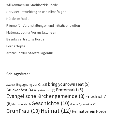
Willkommen im Stadtbezirk Hörde
Service: Umweltfragen und Klimafolgen
Hörde im Radio
Räume für Veranstaltungen und Initiativentreffen
Materialpool für Veranstaltungen
Bezirksvertretung Hörde
Fördertöpfe
Archiv Hörder Stadtteilagentur
Schlagwörter
bring your own seat
(5)
Begegnung vor Ort
(3)
AWO
(2)
Erntemarkt
(5)
Brückenfest
(4)
Bürgerhaushalt
(2)
Evangelische Kirchengemeinde
(8)
Friedrich7
Geschichte
(10)
(6)
Gastronomie
(2)
Goethe Gymnasium
(2)
Heimat
(12)
GrünFrau
(10)
Heimatverein Hörde