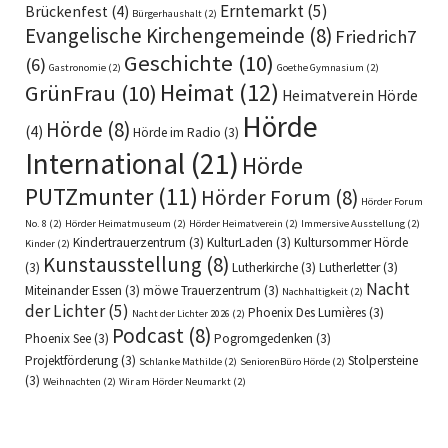
Erntemarkt
(5)
Brückenfest
(4)
Bürgerhaushalt
(2)
Evangelische Kirchengemeinde
(8)
Friedrich7
Geschichte
(10)
(6)
Gastronomie
(2)
Goethe Gymnasium
(2)
Heimat
(12)
GrünFrau
(10)
Heimatverein Hörde
Hörde
Hörde
(8)
(4)
Hörde im Radio
(3)
International
(21)
Hörde
PUTZmunter
(11)
Hörder Forum
(8)
Hörder Forum
No. 8
(2)
Hörder Heimatmuseum
(2)
Hörder Heimatverein
(2)
Immersive Ausstellung
(2)
Kindertrauerzentrum
(3)
KulturLaden
(3)
Kultursommer Hörde
Kinder
(2)
Kunstausstellung
(8)
(3)
Lutherkirche
(3)
Lutherletter
(3)
Nacht
Miteinander Essen
(3)
möwe Trauerzentrum
(3)
Nachhaltigkeit
(2)
der Lichter
(5)
Phoenix Des Lumières
(3)
Nacht der Lichter 2026
(2)
Podcast
(8)
Phoenix See
(3)
Pogromgedenken
(3)
Projektförderung
(3)
Stolpersteine
Schlanke Mathilde
(2)
SeniorenBüro Hörde
(2)
(3)
Weihnachten
(2)
Wir am Hörder Neumarkt
(2)