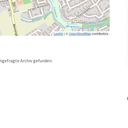
Leaflet
| ©
OpenStreetMap
contributors
angefragte Archiv gefunden.