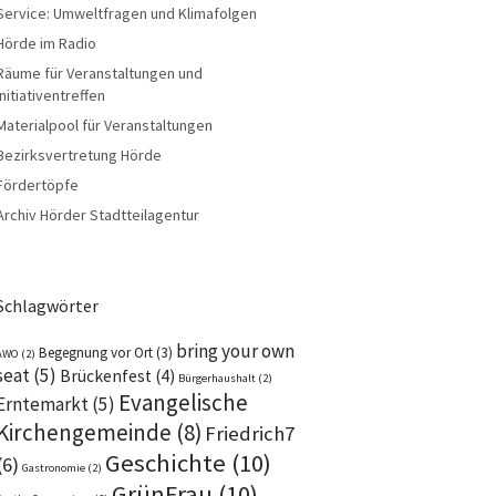
Service: Umweltfragen und Klimafolgen
Hörde im Radio
Räume für Veranstaltungen und
Initiativentreffen
Materialpool für Veranstaltungen
Bezirksvertretung Hörde
Fördertöpfe
Archiv Hörder Stadtteilagentur
Schlagwörter
bring your own
Begegnung vor Ort
(3)
AWO
(2)
seat
(5)
Brückenfest
(4)
Bürgerhaushalt
(2)
Evangelische
Erntemarkt
(5)
Kirchengemeinde
(8)
Friedrich7
Geschichte
(10)
(6)
Gastronomie
(2)
GrünFrau
(10)