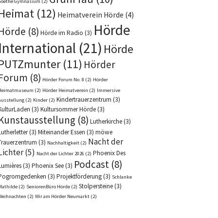
Goethe Gymnasium
(2)
Heimat
(12)
Heimatverein Hörde
(4)
Hörde
Hörde
(8)
Hörde im Radio
(3)
International
(21)
Hörde
PUTZmunter
(11)
Hörder
Forum
(8)
Hörder Forum No. 8
(2)
Hörder
Heimatmuseum
(2)
Hörder Heimatverein
(2)
Immersive
Kindertrauerzentrum
(3)
Ausstellung
(2)
Kinder
(2)
KulturLaden
(3)
Kultursommer Hörde
(3)
Kunstausstellung
(8)
Lutherkirche
(3)
Lutherletter
(3)
Miteinander Essen
(3)
möwe
Nacht der
Trauerzentrum
(3)
Nachhaltigkeit
(2)
Lichter
(5)
Phoenix Des
Nacht der Lichter 2026
(2)
Podcast
(8)
Lumières
(3)
Phoenix See
(3)
Pogromgedenken
(3)
Projektförderung
(3)
Schlanke
Stolpersteine
(3)
Mathilde
(2)
SeniorenBüro Hörde
(2)
Weihnachten
(2)
Wir am Hörder Neumarkt
(2)