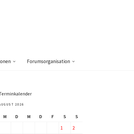
ionen
Forumsorganisation
Terminkalender
AUGUST 2026
M
D
M
D
F
S
S
1
2