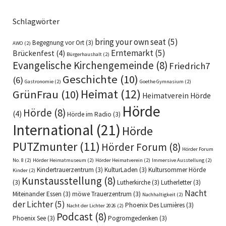
Schlagwörter
bring your own seat
(5)
Begegnung vor Ort
(3)
AWO
(2)
Erntemarkt
(5)
Brückenfest
(4)
Bürgerhaushalt
(2)
Evangelische Kirchengemeinde
(8)
Friedrich7
Geschichte
(10)
(6)
Gastronomie
(2)
Goethe Gymnasium
(2)
Heimat
(12)
GrünFrau
(10)
Heimatverein Hörde
Hörde
Hörde
(8)
(4)
Hörde im Radio
(3)
International
(21)
Hörde
PUTZmunter
(11)
Hörder Forum
(8)
Hörder Forum
No. 8
(2)
Hörder Heimatmuseum
(2)
Hörder Heimatverein
(2)
Immersive Ausstellung
(2)
Kindertrauerzentrum
(3)
KulturLaden
(3)
Kultursommer Hörde
Kinder
(2)
Kunstausstellung
(8)
(3)
Lutherkirche
(3)
Lutherletter
(3)
Nacht
Miteinander Essen
(3)
möwe Trauerzentrum
(3)
Nachhaltigkeit
(2)
der Lichter
(5)
Phoenix Des Lumières
(3)
Nacht der Lichter 2026
(2)
Podcast
(8)
Phoenix See
(3)
Pogromgedenken
(3)