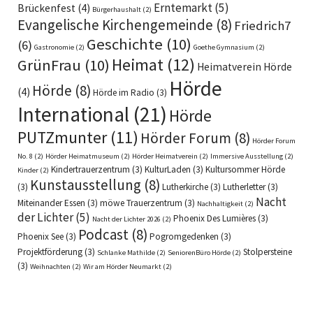
Erntemarkt
(5)
Brückenfest
(4)
Bürgerhaushalt
(2)
Evangelische Kirchengemeinde
(8)
Friedrich7
Geschichte
(10)
(6)
Gastronomie
(2)
Goethe Gymnasium
(2)
Heimat
(12)
GrünFrau
(10)
Heimatverein Hörde
Hörde
Hörde
(8)
(4)
Hörde im Radio
(3)
International
(21)
Hörde
PUTZmunter
(11)
Hörder Forum
(8)
Hörder Forum
No. 8
(2)
Hörder Heimatmuseum
(2)
Hörder Heimatverein
(2)
Immersive Ausstellung
(2)
Kindertrauerzentrum
(3)
KulturLaden
(3)
Kultursommer Hörde
Kinder
(2)
Kunstausstellung
(8)
(3)
Lutherkirche
(3)
Lutherletter
(3)
Nacht
Miteinander Essen
(3)
möwe Trauerzentrum
(3)
Nachhaltigkeit
(2)
der Lichter
(5)
Phoenix Des Lumières
(3)
Nacht der Lichter 2026
(2)
Podcast
(8)
Phoenix See
(3)
Pogromgedenken
(3)
Projektförderung
(3)
Stolpersteine
Schlanke Mathilde
(2)
SeniorenBüro Hörde
(2)
(3)
Weihnachten
(2)
Wir am Hörder Neumarkt
(2)