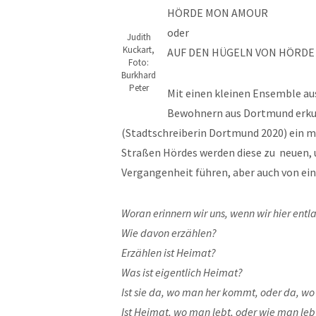
HÖRDE MON AMOUR
oder
Judith
Kuckart,
AUF DEN HÜGELN VON HÖRDE 
Foto:
Burkhard
Peter
Mit einen kleinen Ensemble au
Bewohnern aus Dortmund erkun
(Stadtschreiberin Dortmund 2020) ein 
Straßen Hördes werden diese zu neuen, 
Vergangenheit führen, aber auch von ei
Woran erinnern wir uns, wenn wir hier ent
Wie davon erzählen?
Erzählen ist Heimat?
Was ist eigentlich Heimat?
Ist sie da, wo man her kommt, oder da, wo
Ist Heimat, wo man lebt, oder wie man leb