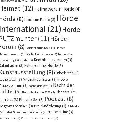
Goethe Gymnasium
(2)
Heimat
(12)
Heimatverein Hörde
(4)
Hörde
Hörde
(8)
Hörde im Radio
(3)
International
(21)
Hörde
PUTZmunter
(11)
Hörder
Forum
(8)
Hörder Forum No. 8
(2)
Hörder
Heimatmuseum
(2)
Hörder Heimatverein
(2)
Immersive
Kindertrauerzentrum
(3)
Ausstellung
(2)
Kinder
(2)
KulturLaden
(3)
Kultursommer Hörde
(3)
Kunstausstellung
(8)
Lutherkirche
(3)
Lutherletter
(3)
Miteinander Essen
(3)
möwe
Nacht der
Trauerzentrum
(3)
Nachhaltigkeit
(2)
Lichter
(5)
Phoenix Des
Nacht der Lichter 2026
(2)
Podcast
(8)
Lumières
(3)
Phoenix See
(3)
Pogromgedenken
(3)
Projektförderung
(3)
Schlanke
Stolpersteine
(3)
Mathilde
(2)
SeniorenBüro Hörde
(2)
Weihnachten
(2)
Wir am Hörder Neumarkt
(2)