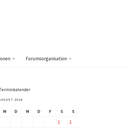
ionen
Forumsorganisation
Terminkalender
AUGUST 2026
M
D
M
D
F
S
S
1
2