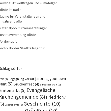
Service: Umweltfragen und Klimafolgen
Hörde im Radio
Räume für Veranstaltungen und
Initiativentreffen
Materialpool für Veranstaltungen
Bezirksvertretung Hörde
Fördertöpfe
Archiv Hörder Stadtteilagentur
Schlagwörter
bring your own
Begegnung vor Ort
(3)
AWO
(2)
seat
(5)
Brückenfest
(4)
Bürgerhaushalt
(2)
Evangelische
Erntemarkt
(5)
Kirchengemeinde
(8)
Friedrich7
Geschichte
(10)
(6)
Gastronomie
(2)
GrünFrau
(10)