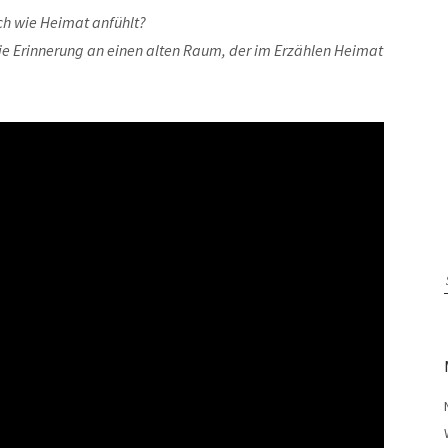
ich wie Heimat anfühlt?
die Erinnerung an einen alten Raum, der im Erzählen Heimat