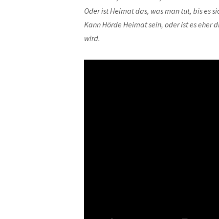
Oder ist Heimat das, was man tut, bis es s
Kann Hörde Heimat sein, oder ist es eher 
wird.