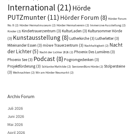
International
(21)
Hörde
PUTZmunter
(11)
Hörder Forum
(8)
Hörder Forum
No. 8
(2)
Hörder Heimatmuseum
(2)
Hörder Heimatverein
(2)
Immersive Ausstellung
(2)
Kindertrauerzentrum
(3)
KulturLaden
(3)
Kultursommer Hörde
Kinder
(2)
Kunstausstellung
(8)
(3)
Lutherkirche
(3)
Lutherletter
(3)
Nacht
Miteinander Essen
(3)
möwe Trauerzentrum
(3)
Nachhaltigkeit
(2)
der Lichter
(5)
Phoenix Des Lumières
(3)
Nacht der Lichter 2026
(2)
Podcast
(8)
Phoenix See
(3)
Pogromgedenken
(3)
Projektförderung
(3)
Stolpersteine
Schlanke Mathilde
(2)
SeniorenBüro Hörde
(2)
(3)
Weihnachten
(2)
Wir am Hörder Neumarkt
(2)
Archiv Forum
Juli 2026
Juni 2026
Mai 2026
April 2026