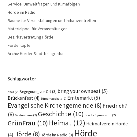
Service: Umweltfragen und Klimafolgen
Hörde im Radio
Räume für Veranstaltungen und Initiativentreffen
Materialpool für Veranstaltungen
Bezirksvertretung Hörde
Fördertöpfe
Archiv Hörder Stadtteilagentur
Schlagwörter
bring your own seat
(5)
Begegnung vor Ort
(3)
AWO
(2)
Erntemarkt
(5)
Brückenfest
(4)
Bürgerhaushalt
(2)
Evangelische Kirchengemeinde
(8)
Friedrich7
Geschichte
(10)
(6)
Gastronomie
(2)
Goethe Gymnasium
(2)
Heimat
(12)
GrünFrau
(10)
Heimatverein Hörde
Hörde
Hörde
(8)
(4)
Hörde im Radio
(3)