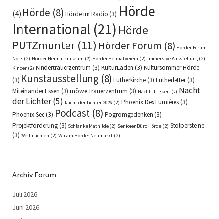
Hörde
Hörde
(8)
(4)
Hörde im Radio
(3)
International
(21)
Hörde
PUTZmunter
(11)
Hörder Forum
(8)
Hörder Forum
No. 8
(2)
Hörder Heimatmuseum
(2)
Hörder Heimatverein
(2)
Immersive Ausstellung
(2)
Kindertrauerzentrum
(3)
KulturLaden
(3)
Kultursommer Hörde
Kinder
(2)
Kunstausstellung
(8)
(3)
Lutherkirche
(3)
Lutherletter
(3)
Nacht
Miteinander Essen
(3)
möwe Trauerzentrum
(3)
Nachhaltigkeit
(2)
der Lichter
(5)
Phoenix Des Lumières
(3)
Nacht der Lichter 2026
(2)
Podcast
(8)
Phoenix See
(3)
Pogromgedenken
(3)
Projektförderung
(3)
Stolpersteine
Schlanke Mathilde
(2)
SeniorenBüro Hörde
(2)
(3)
Weihnachten
(2)
Wir am Hörder Neumarkt
(2)
Archiv Forum
Juli 2026
Juni 2026