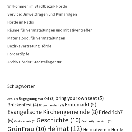
Willkommen im Stadtbezirk Hörde
Service: Umweltfragen und Klimafolgen
Hörde im Radio
Räume für Veranstaltungen und Initiativentreffen
Materialpool für Veranstaltungen
Bezirksvertretung Hörde
Fördertöpfe
Archiv Hörder Stadtteilagentur
Schlagwörter
bring your own seat
(5)
Begegnung vor Ort
(3)
AWO
(2)
Erntemarkt
(5)
Brückenfest
(4)
Bürgerhaushalt
(2)
Evangelische Kirchengemeinde
(8)
Friedrich7
Geschichte
(10)
(6)
Gastronomie
(2)
Goethe Gymnasium
(2)
Heimat
(12)
GrünFrau
(10)
Heimatverein Hörde