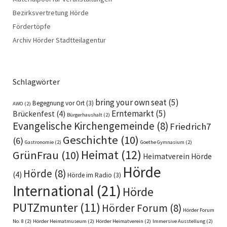
Bezirksvertretung Hörde
Fördertöpfe
Archiv Hörder Stadtteilagentur
Schlagwörter
bring your own seat
(5)
Begegnung vor Ort
(3)
AWO
(2)
Erntemarkt
(5)
Brückenfest
(4)
Bürgerhaushalt
(2)
Evangelische Kirchengemeinde
(8)
Friedrich7
Geschichte
(10)
(6)
Gastronomie
(2)
Goethe Gymnasium
(2)
Heimat
(12)
GrünFrau
(10)
Heimatverein Hörde
Hörde
Hörde
(8)
(4)
Hörde im Radio
(3)
International
(21)
Hörde
PUTZmunter
(11)
Hörder Forum
(8)
Hörder Forum
No. 8
(2)
Hörder Heimatmuseum
(2)
Hörder Heimatverein
(2)
Immersive Ausstellung
(2)