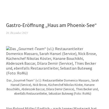
Gastro-Eröffnung „Haus am Phoenix-See“
20. Dezember 2023
Das „Gourmet-Team“ (v.l.): Restaurantleiter Domenico Massaro, Sarah
Hansel (Service), Nick Brose, Küchenchef Nikolas Köster, Hanane
Bouchikhi, Abderazek Baccar, Dilara Demir (Service), Thies Becker und,
ebenfalls Restaurantleiter, Sebastian Buteweg (Foto: RoMü)
Von Roland Müller
| Endlich – nach langer Wartezeit hat