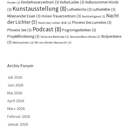
Kindertrauerzentrum
(3)
KulturLaden
(3)
Kultursommer Hörde
Kinder
(2)
Kunstausstellung
(8)
(3)
Lutherkirche
(3)
Lutherletter
(3)
Nacht
Miteinander Essen
(3)
möwe Trauerzentrum
(3)
Nachhaltigkeit
(2)
der Lichter
(5)
Phoenix Des Lumières
(3)
Nacht der Lichter 2026
(2)
Podcast
(8)
Phoenix See
(3)
Pogromgedenken
(3)
Projektförderung
(3)
Stolpersteine
Schlanke Mathilde
(2)
SeniorenBüro Hörde
(2)
(3)
Weihnachten
(2)
Wir am Hörder Neumarkt
(2)
Archiv Forum
Juli 2026
Juni 2026
Mai 2026
April 2026
März 2026
Februar 2026
Januar 2026