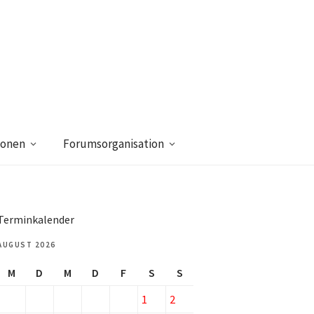
ionen
Forumsorganisation
Terminkalender
AUGUST 2026
M
D
M
D
F
S
S
1
2