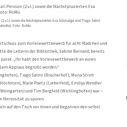
 (2.v.l.) sowie die Nächstplazierten Eva Schmalge und Tiago Salmi
ldmitte). Foto: RoMü
tartschuss zum Vorlesewettbewerb für acht Mädchen und
te die Leiterin der Bibliothek, Sabine Bernard, bereits
parat: „Ihr habt den Vorlesewettbewerb an euren
oßem Applaus begrüßt worden.“
inghofen), Tiago Salmi (Brücherhof), Mona Stroh
Höchsten), Marie Paetz (Lieberfeld), Emilija Wendler
 (Weingarten) und Tim Bergfeld (Wichlinghofen) war –
n Nervosität zu spüren.
Buch auf den Tisch vor ihnen und begannen den selbst