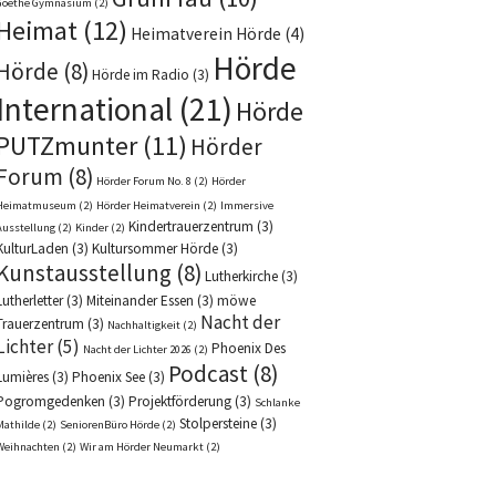
Goethe Gymnasium
(2)
Heimat
(12)
Heimatverein Hörde
(4)
Hörde
Hörde
(8)
Hörde im Radio
(3)
International
(21)
Hörde
PUTZmunter
(11)
Hörder
Forum
(8)
Hörder Forum No. 8
(2)
Hörder
Heimatmuseum
(2)
Hörder Heimatverein
(2)
Immersive
Kindertrauerzentrum
(3)
Ausstellung
(2)
Kinder
(2)
KulturLaden
(3)
Kultursommer Hörde
(3)
Kunstausstellung
(8)
Lutherkirche
(3)
Lutherletter
(3)
Miteinander Essen
(3)
möwe
Nacht der
Trauerzentrum
(3)
Nachhaltigkeit
(2)
Lichter
(5)
Phoenix Des
Nacht der Lichter 2026
(2)
Podcast
(8)
Lumières
(3)
Phoenix See
(3)
Pogromgedenken
(3)
Projektförderung
(3)
Schlanke
Stolpersteine
(3)
Mathilde
(2)
SeniorenBüro Hörde
(2)
Weihnachten
(2)
Wir am Hörder Neumarkt
(2)