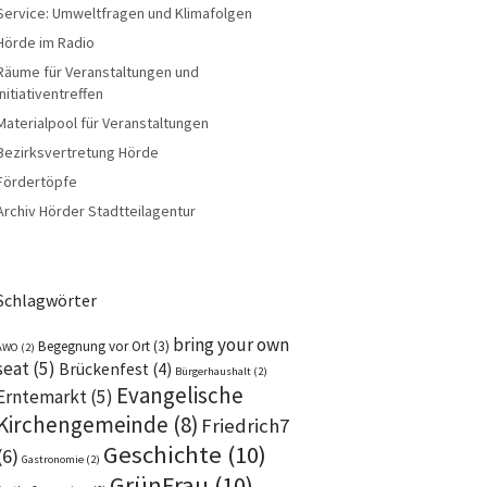
Service: Umweltfragen und Klimafolgen
Hörde im Radio
Räume für Veranstaltungen und
Initiativentreffen
Materialpool für Veranstaltungen
Bezirksvertretung Hörde
Fördertöpfe
Archiv Hörder Stadtteilagentur
Schlagwörter
bring your own
Begegnung vor Ort
(3)
AWO
(2)
seat
(5)
Brückenfest
(4)
Bürgerhaushalt
(2)
Evangelische
Erntemarkt
(5)
Kirchengemeinde
(8)
Friedrich7
Geschichte
(10)
(6)
Gastronomie
(2)
GrünFrau
(10)