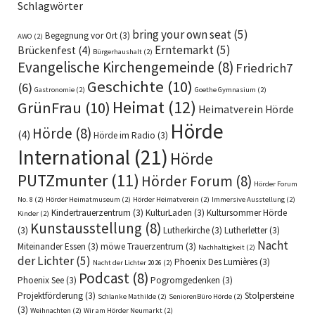
Schlagwörter
bring your own seat
(5)
Begegnung vor Ort
(3)
AWO
(2)
Erntemarkt
(5)
Brückenfest
(4)
Bürgerhaushalt
(2)
Evangelische Kirchengemeinde
(8)
Friedrich7
Geschichte
(10)
(6)
Gastronomie
(2)
Goethe Gymnasium
(2)
Heimat
(12)
GrünFrau
(10)
Heimatverein Hörde
Hörde
Hörde
(8)
(4)
Hörde im Radio
(3)
International
(21)
Hörde
PUTZmunter
(11)
Hörder Forum
(8)
Hörder Forum
No. 8
(2)
Hörder Heimatmuseum
(2)
Hörder Heimatverein
(2)
Immersive Ausstellung
(2)
Kindertrauerzentrum
(3)
KulturLaden
(3)
Kultursommer Hörde
Kinder
(2)
Kunstausstellung
(8)
(3)
Lutherkirche
(3)
Lutherletter
(3)
Nacht
Miteinander Essen
(3)
möwe Trauerzentrum
(3)
Nachhaltigkeit
(2)
der Lichter
(5)
Phoenix Des Lumières
(3)
Nacht der Lichter 2026
(2)
Podcast
(8)
Phoenix See
(3)
Pogromgedenken
(3)
Projektförderung
(3)
Stolpersteine
Schlanke Mathilde
(2)
SeniorenBüro Hörde
(2)
(3)
Weihnachten
(2)
Wir am Hörder Neumarkt
(2)