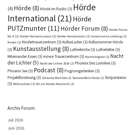
Hörde
Hörde
(8)
(4)
Hörde im Radio
(3)
International
(21)
Hörde
PUTZmunter
(11)
Hörder Forum
(8)
Hörder Forum
No. 8
(2)
Hörder Heimatmuseum
(2)
Hörder Heimatverein
(2)
Immersive Ausstellung
(2)
Kindertrauerzentrum
(3)
KulturLaden
(3)
Kultursommer Hörde
Kinder
(2)
Kunstausstellung
(8)
(3)
Lutherkirche
(3)
Lutherletter
(3)
Nacht
Miteinander Essen
(3)
möwe Trauerzentrum
(3)
Nachhaltigkeit
(2)
der Lichter
(5)
Phoenix Des Lumières
(3)
Nacht der Lichter 2026
(2)
Podcast
(8)
Phoenix See
(3)
Pogromgedenken
(3)
Projektförderung
(3)
Stolpersteine
Schlanke Mathilde
(2)
SeniorenBüro Hörde
(2)
(3)
Weihnachten
(2)
Wir am Hörder Neumarkt
(2)
Archiv Forum
Juli 2026
Juni 2026