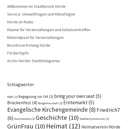
Willkommen im Stadtbezirk Hörde
Service: Umweltfragen und Klimafolgen
Hörde im Radio
Räume für Veranstaltungen und Initiativentreffen
Materialpool für Veranstaltungen
Bezirksvertretung Hörde
Fördertöpfe
Archiv Hörder Stadtteilagentur
Schlagwörter
bring your own seat
(5)
Begegnung vor Ort
(3)
AWO
(2)
Erntemarkt
(5)
Brückenfest
(4)
Bürgerhaushalt
(2)
Evangelische Kirchengemeinde
(8)
Friedrich7
Geschichte
(10)
(6)
Gastronomie
(2)
Goethe Gymnasium
(2)
Heimat
(12)
GrünFrau
(10)
Heimatverein Hörde