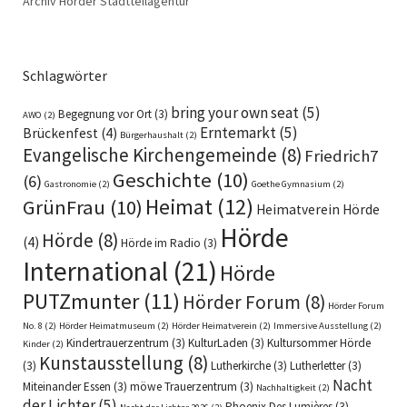
Archiv Hörder Stadtteilagentur
Schlagwörter
bring your own seat
(5)
Begegnung vor Ort
(3)
AWO
(2)
Erntemarkt
(5)
Brückenfest
(4)
Bürgerhaushalt
(2)
Evangelische Kirchengemeinde
(8)
Friedrich7
Geschichte
(10)
(6)
Gastronomie
(2)
Goethe Gymnasium
(2)
Heimat
(12)
GrünFrau
(10)
Heimatverein Hörde
Hörde
Hörde
(8)
(4)
Hörde im Radio
(3)
International
(21)
Hörde
PUTZmunter
(11)
Hörder Forum
(8)
Hörder Forum
No. 8
(2)
Hörder Heimatmuseum
(2)
Hörder Heimatverein
(2)
Immersive Ausstellung
(2)
Kindertrauerzentrum
(3)
KulturLaden
(3)
Kultursommer Hörde
Kinder
(2)
Kunstausstellung
(8)
(3)
Lutherkirche
(3)
Lutherletter
(3)
Nacht
Miteinander Essen
(3)
möwe Trauerzentrum
(3)
Nachhaltigkeit
(2)
der Lichter
(5)
Phoenix Des Lumières
(3)