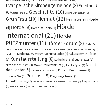
Bürgerhaushalt
(2)
Evangelische Kirchengemeinde
(8)
Friedrich7
Geschichte
(10)
(6)
Gastronomie
(2)
Goethe Gymnasium
(2)
Heimat
(12)
GrünFrau
(10)
Heimatverein Hörde
Hörde
Hörde
(8)
(4)
Hörde im Radio
(3)
International
(21)
Hörde
PUTZmunter
(11)
Hörder Forum
(8)
Hörder Forum
No. 8
(2)
Hörder Heimatmuseum
(2)
Hörder Heimatverein
(2)
Immersive Ausstellung
(2)
Kindertrauerzentrum
(3)
KulturLaden
(3)
Kultursommer Hörde
Kinder
(2)
Kunstausstellung
(8)
(3)
Lutherkirche
(3)
Lutherletter
(3)
Nacht
Miteinander Essen
(3)
möwe Trauerzentrum
(3)
Nachhaltigkeit
(2)
der Lichter
(5)
Phoenix Des Lumières
(3)
Nacht der Lichter 2026
(2)
Podcast
(8)
Phoenix See
(3)
Pogromgedenken
(3)
Projektförderung
(3)
Stolpersteine
Schlanke Mathilde
(2)
SeniorenBüro Hörde
(2)
(3)
Weihnachten
(2)
Wir am Hörder Neumarkt
(2)
Archiv Forum