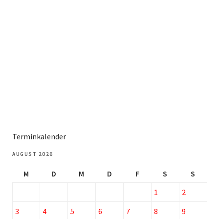
Terminkalender
AUGUST 2026
M
D
M
D
F
S
S
1
2
3
4
5
6
7
8
9