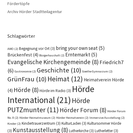
Fördertöpfe
Archiv Hörder Stadtteilagentur
Schlagwörter
bring your own seat
(5)
Begegnung vor Ort
(3)
AWO
(2)
Erntemarkt
(5)
Brückenfest
(4)
Bürgerhaushalt
(2)
Evangelische Kirchengemeinde
(8)
Friedrich7
Geschichte
(10)
(6)
Gastronomie
(2)
Goethe Gymnasium
(2)
Heimat
(12)
GrünFrau
(10)
Heimatverein Hörde
Hörde
Hörde
(8)
(4)
Hörde im Radio
(3)
International
(21)
Hörde
PUTZmunter
(11)
Hörder Forum
(8)
Hörder Forum
No. 8
(2)
Hörder Heimatmuseum
(2)
Hörder Heimatverein
(2)
Immersive Ausstellung
(2)
Kindertrauerzentrum
(3)
KulturLaden
(3)
Kultursommer Hörde
Kinder
(2)
Kunstausstellung
(8)
(3)
Lutherkirche
(3)
Lutherletter
(3)