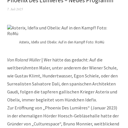
Phoenix Des Lumières – Neues Programm
7. Juli 2025
Asterix, Idefix und Obelix: Auf in den Kampf! Foto: RoMü
Von Roland Müller
| Wer hätte das gedacht: Auf die
weltberühmten Maler, unter anderem der Wiener Schule,
wie Gustav Klimt, Hundertwasser, Egon Schiele, oder den
Surrealisten Salvatore Dali, den spanischen Architekten
Gaudi, folgen die tapferen gallischen Krieger Asterix und
Obelix, immer begleitet vom Hündchen Idefix.
Zur Eröffnung von „Phoenix Des Lumières“ (Januar 2023)
in der ehemaligen Hörder Hoesch-Gebläsehalle hatte der
Gründer von „Culturespace“, Bruno Monnier, weitblickend