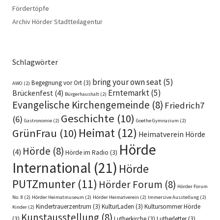
Fördertöpfe
Archiv Hörder Stadtteilagentur
Schlagwörter
bring your own seat
(5)
Begegnung vor Ort
(3)
AWO
(2)
Erntemarkt
(5)
Brückenfest
(4)
Bürgerhaushalt
(2)
Evangelische Kirchengemeinde
(8)
Friedrich7
Geschichte
(10)
(6)
Gastronomie
(2)
Goethe Gymnasium
(2)
Heimat
(12)
GrünFrau
(10)
Heimatverein Hörde
Hörde
Hörde
(8)
(4)
Hörde im Radio
(3)
International
(21)
Hörde
PUTZmunter
(11)
Hörder Forum
(8)
Hörder Forum
No. 8
(2)
Hörder Heimatmuseum
(2)
Hörder Heimatverein
(2)
Immersive Ausstellung
(2)
Kindertrauerzentrum
(3)
KulturLaden
(3)
Kultursommer Hörde
Kinder
(2)
Kunstausstellung
(8)
(3)
Lutherkirche
(3)
Lutherletter
(3)