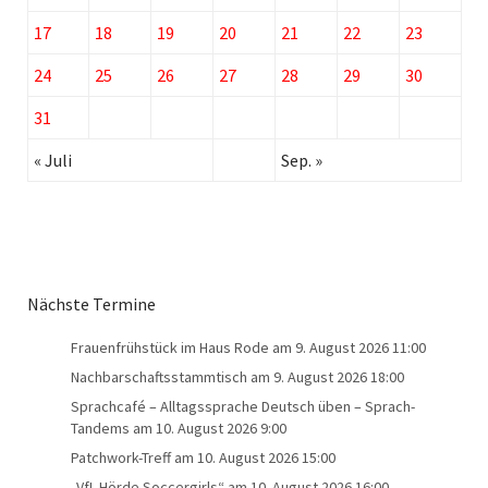
17
18
19
20
21
22
23
24
25
26
27
28
29
30
31
« Juli
Sep. »
Nächste Termine
Frauenfrühstück im Haus Rode
am 9. August 2026 11:00
Nachbarschaftsstammtisch
am 9. August 2026 18:00
Sprachcafé – Alltagssprache Deutsch üben – Sprach-
Tandems
am 10. August 2026 9:00
Patchwork-Treff
am 10. August 2026 15:00
„VfL Hörde Soccergirls“
am 10. August 2026 16:00