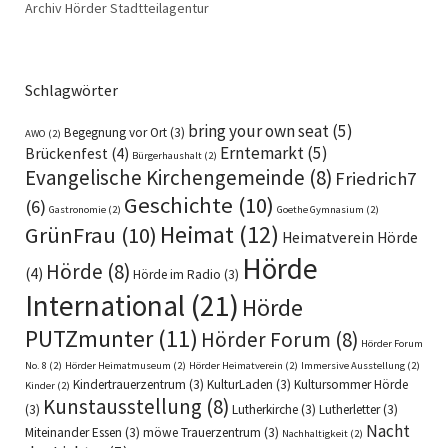
Archiv Hörder Stadtteilagentur
Schlagwörter
bring your own seat
(5)
Begegnung vor Ort
(3)
AWO
(2)
Erntemarkt
(5)
Brückenfest
(4)
Bürgerhaushalt
(2)
Evangelische Kirchengemeinde
(8)
Friedrich7
Geschichte
(10)
(6)
Gastronomie
(2)
Goethe Gymnasium
(2)
Heimat
(12)
GrünFrau
(10)
Heimatverein Hörde
Hörde
Hörde
(8)
(4)
Hörde im Radio
(3)
International
(21)
Hörde
PUTZmunter
(11)
Hörder Forum
(8)
Hörder Forum
No. 8
(2)
Hörder Heimatmuseum
(2)
Hörder Heimatverein
(2)
Immersive Ausstellung
(2)
Kindertrauerzentrum
(3)
KulturLaden
(3)
Kultursommer Hörde
Kinder
(2)
Kunstausstellung
(8)
(3)
Lutherkirche
(3)
Lutherletter
(3)
Nacht
Miteinander Essen
(3)
möwe Trauerzentrum
(3)
Nachhaltigkeit
(2)