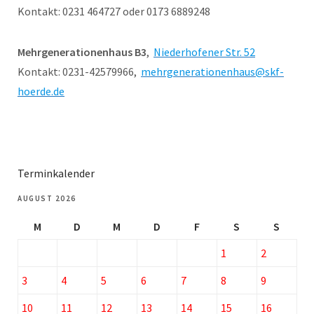
Kontakt: 0231 464727 oder 0173 6889248
Mehrgenerationenhaus B3
,
Niederhofener Str. 52
Kontakt: 0231-42579966,
mehrgenerationenhaus@skf-
hoerde.de
Terminkalender
AUGUST 2026
M
D
M
D
F
S
S
1
2
3
4
5
6
7
8
9
10
11
12
13
14
15
16