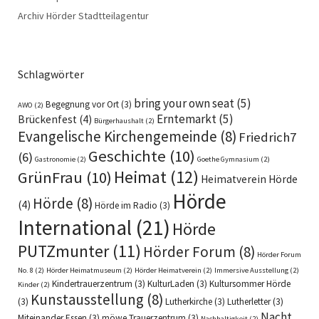
Archiv Hörder Stadtteilagentur
Schlagwörter
bring your own seat
(5)
Begegnung vor Ort
(3)
AWO
(2)
Erntemarkt
(5)
Brückenfest
(4)
Bürgerhaushalt
(2)
Evangelische Kirchengemeinde
(8)
Friedrich7
Geschichte
(10)
(6)
Gastronomie
(2)
Goethe Gymnasium
(2)
Heimat
(12)
GrünFrau
(10)
Heimatverein Hörde
Hörde
Hörde
(8)
(4)
Hörde im Radio
(3)
International
(21)
Hörde
PUTZmunter
(11)
Hörder Forum
(8)
Hörder Forum
No. 8
(2)
Hörder Heimatmuseum
(2)
Hörder Heimatverein
(2)
Immersive Ausstellung
(2)
Kindertrauerzentrum
(3)
KulturLaden
(3)
Kultursommer Hörde
Kinder
(2)
Kunstausstellung
(8)
(3)
Lutherkirche
(3)
Lutherletter
(3)
Nacht
Miteinander Essen
(3)
möwe Trauerzentrum
(3)
Nachhaltigkeit
(2)