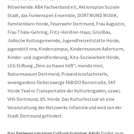
Mitwirkende: ABA Fachverband e.V., Aktionsplan Soziale
Stadt, das Funkenspiel Ensemble, DORTMUND MUSIK,
Familienbüro Hörde, Feuerwehr Dortmund, Frau Augustin,
Frau Thäle-Gehring, Fritz-Henßler-Haus, GrünBau,
Jüdische Kultusgemeinde, Jugendfreizeitstätte Hörde,
jugendstil nrw, Kindercampus, Kindermuseum Adlerturm,
Kinder- und Jugendförderung, Kita-Sozialarbeit Hörde,
LEG Stiftung „Dein zu Hause hilft“, mondo mio!,
Naturmuseum Dortmund, Präventionsfachstelle,
sevengardens Färberzwerge FABIDO Bornstraße, SKF
Hörde Teatro Transportable der Kulturbrigaden, uzwei,
VHS Dortmund, VfL Hörde. Das Kulturfestival ist eine
Veranstaltung des Netzwerks InFamilie und wird von der
Stadt Dortmund gefördert.
Das Ferienprogramm Culture Summer 4 Kids
findet vom