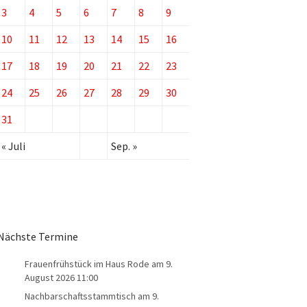
3
4
5
6
7
8
9
netzung
10
11
12
13
14
15
16
17
18
19
20
21
22
23
24
25
26
27
28
29
30
31
« Juli
Sep. »
Nächste Termine
Frauenfrühstück im Haus Rode
am 9.
August 2026 11:00
Nachbarschaftsstammtisch
am 9.