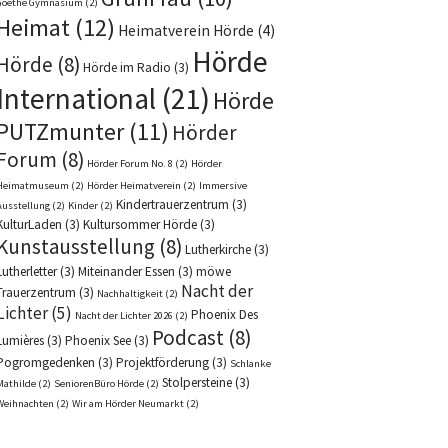
Goethe Gymnasium
(2)
Heimat
(12)
Heimatverein Hörde
(4)
Hörde
Hörde
(8)
Hörde im Radio
(3)
International
(21)
Hörde
PUTZmunter
(11)
Hörder
Forum
(8)
Hörder Forum No. 8
(2)
Hörder
Heimatmuseum
(2)
Hörder Heimatverein
(2)
Immersive
Kindertrauerzentrum
(3)
Ausstellung
(2)
Kinder
(2)
KulturLaden
(3)
Kultursommer Hörde
(3)
Kunstausstellung
(8)
Lutherkirche
(3)
Lutherletter
(3)
Miteinander Essen
(3)
möwe
Nacht der
Trauerzentrum
(3)
Nachhaltigkeit
(2)
Lichter
(5)
Phoenix Des
Nacht der Lichter 2026
(2)
Podcast
(8)
Lumières
(3)
Phoenix See
(3)
Pogromgedenken
(3)
Projektförderung
(3)
Schlanke
Stolpersteine
(3)
Mathilde
(2)
SeniorenBüro Hörde
(2)
Weihnachten
(2)
Wir am Hörder Neumarkt
(2)