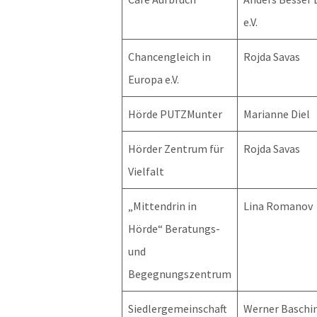
e.V.
Chancengleich in
Rojda Savas
Europa e.V.
Hörde PUTZMunter
Marianne Diel
Hörder Zentrum für
Rojda Savas
Vielfalt
„Mittendrin in
Lina Romanov
Hörde“ Beratungs-
und
Begegnungszentrum
Siedlergemeinschaft
Werner Baschi