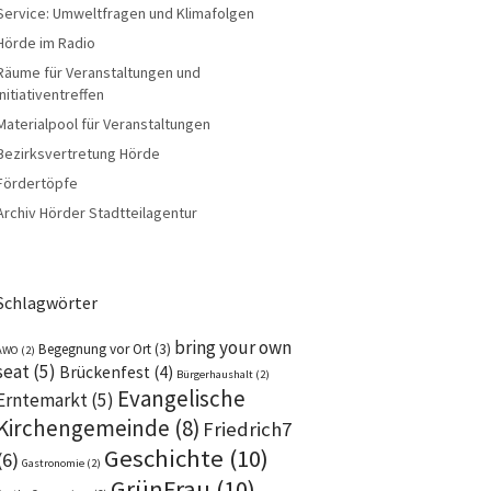
Service: Umweltfragen und Klimafolgen
Hörde im Radio
Räume für Veranstaltungen und
Initiativentreffen
Materialpool für Veranstaltungen
Bezirksvertretung Hörde
Fördertöpfe
Archiv Hörder Stadtteilagentur
Schlagwörter
bring your own
Begegnung vor Ort
(3)
AWO
(2)
seat
(5)
Brückenfest
(4)
Bürgerhaushalt
(2)
Evangelische
Erntemarkt
(5)
Kirchengemeinde
(8)
Friedrich7
Geschichte
(10)
(6)
Gastronomie
(2)
GrünFrau
(10)