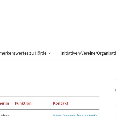
merkenswertes zu Hörde
Initiativen/Vereine/Organisat
er:in
Funktion
Kontakt
Inf
Leben
http://agora.free.de/cafe-
Mai