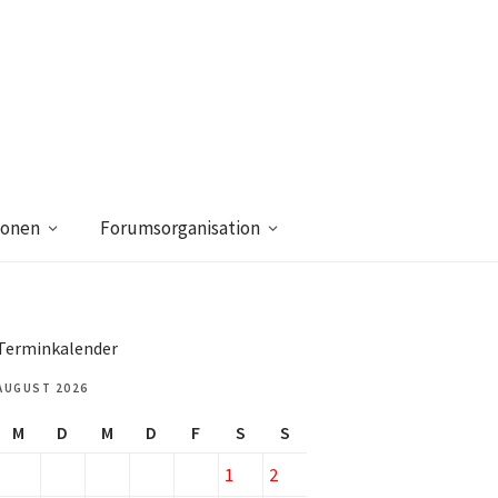
ionen
Forumsorganisation
Terminkalender
AUGUST 2026
M
D
M
D
F
S
S
o
1
2
lingliste