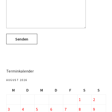
Terminkalender
AUGUST 2026
M
D
M
D
F
S
S
1
2
3
4
5
6
7
8
9