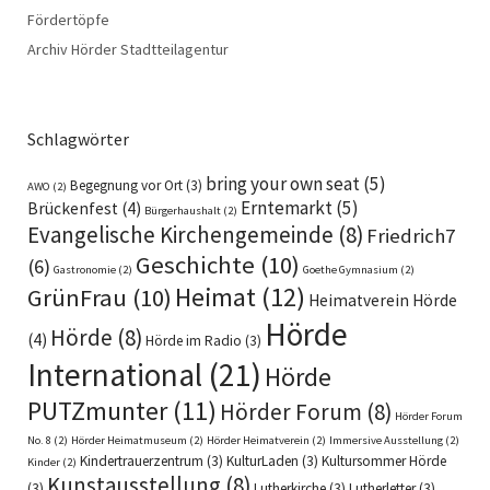
Fördertöpfe
Archiv Hörder Stadtteilagentur
Schlagwörter
bring your own seat
(5)
Begegnung vor Ort
(3)
AWO
(2)
Erntemarkt
(5)
Brückenfest
(4)
Bürgerhaushalt
(2)
Evangelische Kirchengemeinde
(8)
Friedrich7
Geschichte
(10)
(6)
Gastronomie
(2)
Goethe Gymnasium
(2)
Heimat
(12)
GrünFrau
(10)
Heimatverein Hörde
Hörde
Hörde
(8)
(4)
Hörde im Radio
(3)
International
(21)
Hörde
PUTZmunter
(11)
Hörder Forum
(8)
Hörder Forum
No. 8
(2)
Hörder Heimatmuseum
(2)
Hörder Heimatverein
(2)
Immersive Ausstellung
(2)
Kindertrauerzentrum
(3)
KulturLaden
(3)
Kultursommer Hörde
Kinder
(2)
Kunstausstellung
(8)
(3)
Lutherkirche
(3)
Lutherletter
(3)