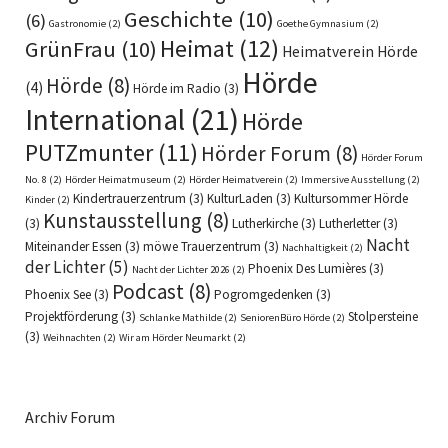
Geschichte
(10)
(6)
Gastronomie
(2)
Goethe Gymnasium
(2)
Heimat
(12)
GrünFrau
(10)
Heimatverein Hörde
Hörde
Hörde
(8)
(4)
Hörde im Radio
(3)
International
(21)
Hörde
PUTZmunter
(11)
Hörder Forum
(8)
Hörder Forum
No. 8
(2)
Hörder Heimatmuseum
(2)
Hörder Heimatverein
(2)
Immersive Ausstellung
(2)
Kindertrauerzentrum
(3)
KulturLaden
(3)
Kultursommer Hörde
Kinder
(2)
Kunstausstellung
(8)
(3)
Lutherkirche
(3)
Lutherletter
(3)
Nacht
Miteinander Essen
(3)
möwe Trauerzentrum
(3)
Nachhaltigkeit
(2)
der Lichter
(5)
Phoenix Des Lumières
(3)
Nacht der Lichter 2026
(2)
Podcast
(8)
Phoenix See
(3)
Pogromgedenken
(3)
Projektförderung
(3)
Stolpersteine
Schlanke Mathilde
(2)
SeniorenBüro Hörde
(2)
(3)
Weihnachten
(2)
Wir am Hörder Neumarkt
(2)
Archiv Forum