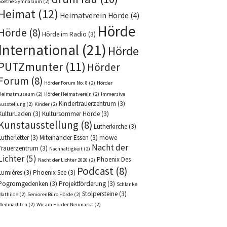
Goethe Gymnasium
(2)
Heimat
(12)
Heimatverein Hörde
(4)
Hörde
Hörde
(8)
Hörde im Radio
(3)
International
(21)
Hörde
PUTZmunter
(11)
Hörder
Forum
(8)
Hörder Forum No. 8
(2)
Hörder
Heimatmuseum
(2)
Hörder Heimatverein
(2)
Immersive
Kindertrauerzentrum
(3)
Ausstellung
(2)
Kinder
(2)
KulturLaden
(3)
Kultursommer Hörde
(3)
Kunstausstellung
(8)
Lutherkirche
(3)
Lutherletter
(3)
Miteinander Essen
(3)
möwe
Nacht der
Trauerzentrum
(3)
Nachhaltigkeit
(2)
Lichter
(5)
Phoenix Des
Nacht der Lichter 2026
(2)
Podcast
(8)
Lumières
(3)
Phoenix See
(3)
Pogromgedenken
(3)
Projektförderung
(3)
Schlanke
Stolpersteine
(3)
Mathilde
(2)
SeniorenBüro Hörde
(2)
Weihnachten
(2)
Wir am Hörder Neumarkt
(2)