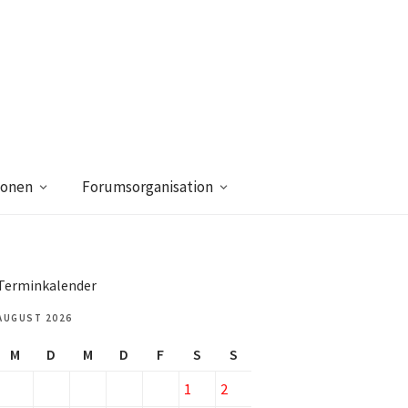
ionen
Forumsorganisation
Terminkalender
AUGUST 2026
M
D
M
D
F
S
S
1
2