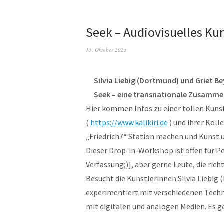
Seek – Audiovisuelles Ku
15. Oktober 2023
Silvia Liebig (Dortmund) und Griet Be
Seek – eine transnationale Zusamme
Hier kommen Infos zu einer tollen Kunst
(
https://www.kalikiri.de
) und ihrer Koll
„Friedrich7“ Station machen und Kunst 
Dieser Drop-in-Workshop ist offen für Pe
Verfassung;)], aber gerne Leute, die ric
Besucht die Künstlerinnen Silvia Liebig
experimentiert mit verschiedenen Techn
mit digitalen und analogen Medien. Es g