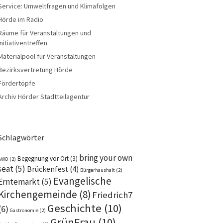
Service: Umweltfragen und Klimafolgen
Hörde im Radio
Räume für Veranstaltungen und
Initiativentreffen
Materialpool für Veranstaltungen
Bezirksvertretung Hörde
Fördertöpfe
Archiv Hörder Stadtteilagentur
Schlagwörter
bring your own
Begegnung vor Ort
(3)
AWO
(2)
seat
(5)
Brückenfest
(4)
Bürgerhaushalt
(2)
Evangelische
Erntemarkt
(5)
Kirchengemeinde
(8)
Friedrich7
Geschichte
(10)
(6)
Gastronomie
(2)
GrünFrau
(10)