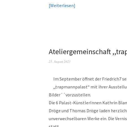
Weiterlesen
Ateliergemeinschaft ,,tr
25. August 2023
Im September öffnet der Friedrich7 se
,,trapmannpalast“ mit ihrer Ausstellu
Bilder´´vorzustellen.
Die 6 Palast-KünstlerInnen Kathrin Bla
Dröge und Thomas Dröge laden herzlich 
unverwechselbaren Werke ein. Die Vernis
statt.