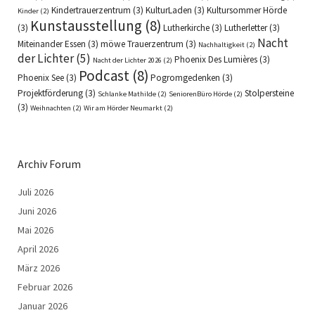
Kindertrauerzentrum
(3)
KulturLaden
(3)
Kultursommer Hörde
Kinder
(2)
Kunstausstellung
(8)
(3)
Lutherkirche
(3)
Lutherletter
(3)
Nacht
Miteinander Essen
(3)
möwe Trauerzentrum
(3)
Nachhaltigkeit
(2)
der Lichter
(5)
Phoenix Des Lumières
(3)
Nacht der Lichter 2026
(2)
Podcast
(8)
Phoenix See
(3)
Pogromgedenken
(3)
Projektförderung
(3)
Stolpersteine
Schlanke Mathilde
(2)
SeniorenBüro Hörde
(2)
(3)
Weihnachten
(2)
Wir am Hörder Neumarkt
(2)
Archiv Forum
Juli 2026
Juni 2026
Mai 2026
April 2026
März 2026
Februar 2026
Januar 2026