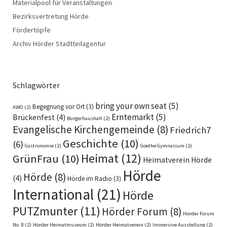
Materialpool für Veranstaltungen
Bezirksvertretung Hörde
Fördertöpfe
Archiv Hörder Stadtteilagentur
Schlagwörter
bring your own seat
(5)
Begegnung vor Ort
(3)
AWO
(2)
Erntemarkt
(5)
Brückenfest
(4)
Bürgerhaushalt
(2)
Evangelische Kirchengemeinde
(8)
Friedrich7
Geschichte
(10)
(6)
Gastronomie
(2)
Goethe Gymnasium
(2)
Heimat
(12)
GrünFrau
(10)
Heimatverein Hörde
Hörde
Hörde
(8)
(4)
Hörde im Radio
(3)
International
(21)
Hörde
PUTZmunter
(11)
Hörder Forum
(8)
Hörder Forum
No. 8
(2)
Hörder Heimatmuseum
(2)
Hörder Heimatverein
(2)
Immersive Ausstellung
(2)