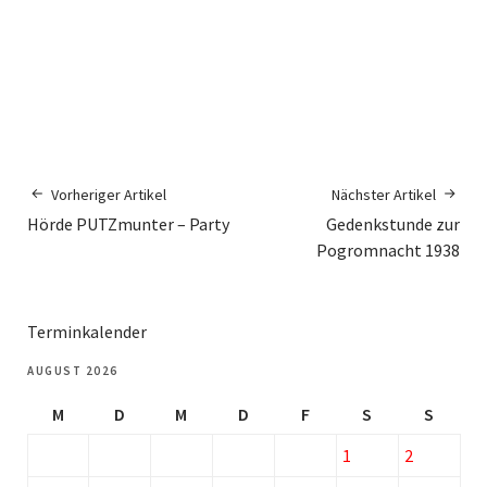
Vorheriger Artikel
Nächster Artikel
Hörde PUTZmunter – Party
Gedenkstunde zur
Pogromnacht 1938
Terminkalender
AUGUST 2026
M
D
M
D
F
S
S
1
2