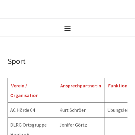
Sport
Verein /
Ansprechpartner:in
Funktion
Organisation
AC Hörde 04
Kurt Schröer
Übungsleiter
DLRG Ortsgruppe
Jenifer Görtz
Hörde e.V.