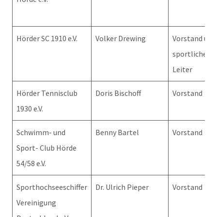
Hörder SC 1910 e.V.
Volker Drewing
Vorstand und
sportlicher
Leiter
Hörder Tennisclub
Doris Bischoff
Vorstand
1930 e.V.
Schwimm- und
Benny Bartel
Vorstand
Sport- Club Hörde
54/58 e.V.
Sporthochseeschiffer
Dr. Ulrich Pieper
Vorstand
Vereinigung