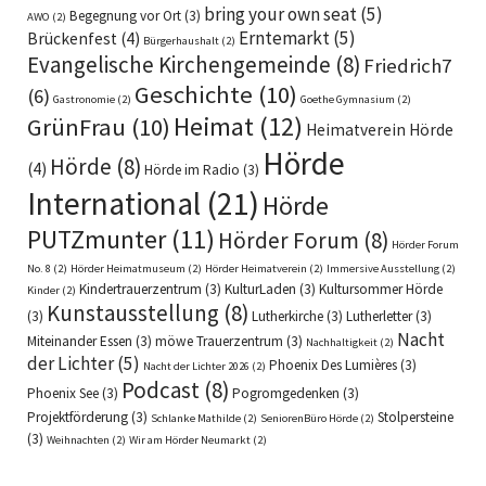
bring your own seat
(5)
Begegnung vor Ort
(3)
AWO
(2)
Erntemarkt
(5)
Brückenfest
(4)
Bürgerhaushalt
(2)
Evangelische Kirchengemeinde
(8)
Friedrich7
Geschichte
(10)
(6)
Gastronomie
(2)
Goethe Gymnasium
(2)
Heimat
(12)
GrünFrau
(10)
Heimatverein Hörde
Hörde
Hörde
(8)
(4)
Hörde im Radio
(3)
International
(21)
Hörde
PUTZmunter
(11)
Hörder Forum
(8)
Hörder Forum
No. 8
(2)
Hörder Heimatmuseum
(2)
Hörder Heimatverein
(2)
Immersive Ausstellung
(2)
Kindertrauerzentrum
(3)
KulturLaden
(3)
Kultursommer Hörde
Kinder
(2)
Kunstausstellung
(8)
(3)
Lutherkirche
(3)
Lutherletter
(3)
Nacht
Miteinander Essen
(3)
möwe Trauerzentrum
(3)
Nachhaltigkeit
(2)
der Lichter
(5)
Phoenix Des Lumières
(3)
Nacht der Lichter 2026
(2)
Podcast
(8)
Phoenix See
(3)
Pogromgedenken
(3)
Projektförderung
(3)
Stolpersteine
Schlanke Mathilde
(2)
SeniorenBüro Hörde
(2)
(3)
Weihnachten
(2)
Wir am Hörder Neumarkt
(2)