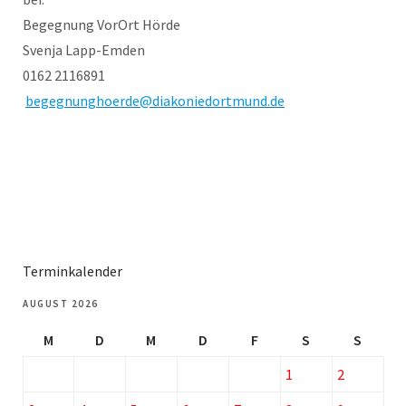
Begegnung VorOrt Hörde
Svenja Lapp-Emden
0162 2116891
begegnunghoerde@diakoniedortmund.de
Terminkalender
AUGUST 2026
M
D
M
D
F
S
S
1
2