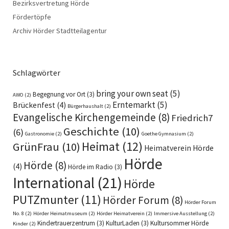
Bezirksvertretung Hörde
Fördertöpfe
Archiv Hörder Stadtteilagentur
Schlagwörter
bring your own seat
(5)
Begegnung vor Ort
(3)
AWO
(2)
Erntemarkt
(5)
Brückenfest
(4)
Bürgerhaushalt
(2)
Evangelische Kirchengemeinde
(8)
Friedrich7
Geschichte
(10)
(6)
Gastronomie
(2)
Goethe Gymnasium
(2)
Heimat
(12)
GrünFrau
(10)
Heimatverein Hörde
Hörde
Hörde
(8)
(4)
Hörde im Radio
(3)
International
(21)
Hörde
PUTZmunter
(11)
Hörder Forum
(8)
Hörder Forum
No. 8
(2)
Hörder Heimatmuseum
(2)
Hörder Heimatverein
(2)
Immersive Ausstellung
(2)
Kindertrauerzentrum
(3)
KulturLaden
(3)
Kultursommer Hörde
Kinder
(2)