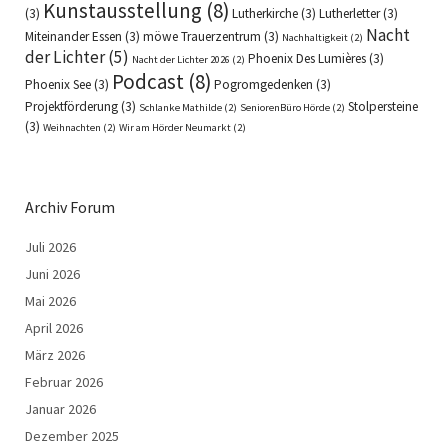
Kunstausstellung
(8)
(3)
Lutherkirche
(3)
Lutherletter
(3)
Nacht
Miteinander Essen
(3)
möwe Trauerzentrum
(3)
Nachhaltigkeit
(2)
der Lichter
(5)
Phoenix Des Lumières
(3)
Nacht der Lichter 2026
(2)
Podcast
(8)
Phoenix See
(3)
Pogromgedenken
(3)
Projektförderung
(3)
Stolpersteine
Schlanke Mathilde
(2)
SeniorenBüro Hörde
(2)
(3)
Weihnachten
(2)
Wir am Hörder Neumarkt
(2)
Archiv Forum
Juli 2026
Juni 2026
Mai 2026
April 2026
März 2026
Februar 2026
Januar 2026
Dezember 2025