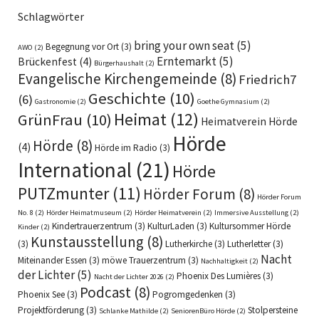
Schlagwörter
bring your own seat
(5)
Begegnung vor Ort
(3)
AWO
(2)
Erntemarkt
(5)
Brückenfest
(4)
Bürgerhaushalt
(2)
Evangelische Kirchengemeinde
(8)
Friedrich7
Geschichte
(10)
(6)
Gastronomie
(2)
Goethe Gymnasium
(2)
Heimat
(12)
GrünFrau
(10)
Heimatverein Hörde
Hörde
Hörde
(8)
(4)
Hörde im Radio
(3)
International
(21)
Hörde
PUTZmunter
(11)
Hörder Forum
(8)
Hörder Forum
No. 8
(2)
Hörder Heimatmuseum
(2)
Hörder Heimatverein
(2)
Immersive Ausstellung
(2)
Kindertrauerzentrum
(3)
KulturLaden
(3)
Kultursommer Hörde
Kinder
(2)
Kunstausstellung
(8)
(3)
Lutherkirche
(3)
Lutherletter
(3)
Nacht
Miteinander Essen
(3)
möwe Trauerzentrum
(3)
Nachhaltigkeit
(2)
der Lichter
(5)
Phoenix Des Lumières
(3)
Nacht der Lichter 2026
(2)
Podcast
(8)
Phoenix See
(3)
Pogromgedenken
(3)
Projektförderung
(3)
Stolpersteine
Schlanke Mathilde
(2)
SeniorenBüro Hörde
(2)