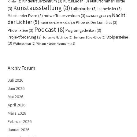
Kindertrauerzentrum
(3)
KulturLaden
(3)
Kultursommer Hörde
Kinder
(2)
Kunstausstellung
(8)
(3)
Lutherkirche
(3)
Lutherletter
(3)
Nacht
Miteinander Essen
(3)
möwe Trauerzentrum
(3)
Nachhaltigkeit
(2)
der Lichter
(5)
Phoenix Des Lumières
(3)
Nacht der Lichter 2026
(2)
Podcast
(8)
Phoenix See
(3)
Pogromgedenken
(3)
Projektförderung
(3)
Stolpersteine
Schlanke Mathilde
(2)
SeniorenBüro Hörde
(2)
(3)
Weihnachten
(2)
Wir am Hörder Neumarkt
(2)
Archiv Forum
Juli 2026
Juni 2026
Mai 2026
April 2026
März 2026
Februar 2026
Januar 2026