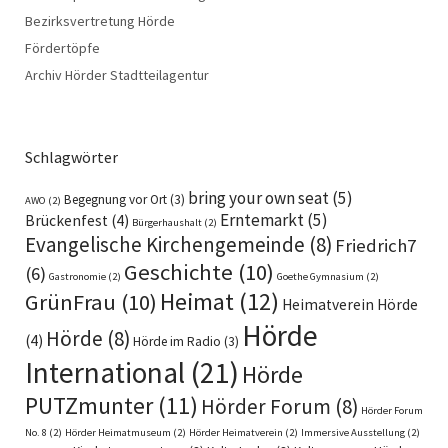
Bezirksvertretung Hörde
Fördertöpfe
Archiv Hörder Stadtteilagentur
Schlagwörter
bring your own seat
(5)
Begegnung vor Ort
(3)
AWO
(2)
Erntemarkt
(5)
Brückenfest
(4)
Bürgerhaushalt
(2)
Evangelische Kirchengemeinde
(8)
Friedrich7
Geschichte
(10)
(6)
Gastronomie
(2)
Goethe Gymnasium
(2)
Heimat
(12)
GrünFrau
(10)
Heimatverein Hörde
Hörde
Hörde
(8)
(4)
Hörde im Radio
(3)
International
(21)
Hörde
PUTZmunter
(11)
Hörder Forum
(8)
Hörder Forum
No. 8
(2)
Hörder Heimatmuseum
(2)
Hörder Heimatverein
(2)
Immersive Ausstellung
(2)