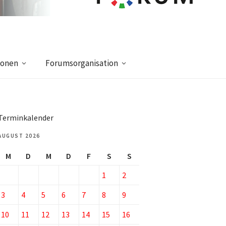
ionen
Forumsorganisation
Terminkalender
AUGUST 2026
M
D
M
D
F
S
S
1
2
3
4
5
6
7
8
9
10
11
12
13
14
15
16