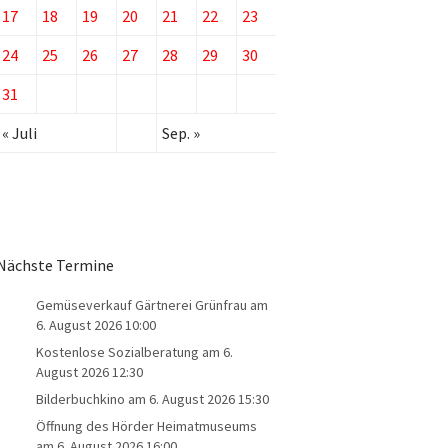
17
18
19
20
21
22
23
24
25
26
27
28
29
30
31
« Juli
Sep. »
Nächste Termine
Gemüseverkauf Gärtnerei Grünfrau
am
6. August 2026 10:00
Kostenlose Sozialberatung
am 6.
August 2026 12:30
Bilderbuchkino
am 6. August 2026 15:30
Öffnung des Hörder Heimatmuseums
am 6. August 2026 16:00