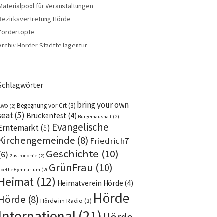
Materialpool für Veranstaltungen
Bezirksvertretung Hörde
Fördertöpfe
Archiv Hörder Stadtteilagentur
Schlagwörter
bring your own
Begegnung vor Ort
(3)
AWO
(2)
seat
(5)
Brückenfest
(4)
Bürgerhaushalt
(2)
Evangelische
Erntemarkt
(5)
Kirchengemeinde
(8)
Friedrich7
Geschichte
(10)
(6)
Gastronomie
(2)
GrünFrau
(10)
Goethe Gymnasium
(2)
Heimat
(12)
Heimatverein Hörde
(4)
Hörde
Hörde
(8)
Hörde im Radio
(3)
International
(21)
Hörde