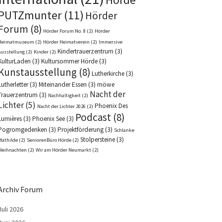
PUTZmunter
(11)
Hörder
Forum
(8)
Hörder Forum No. 8
(2)
Hörder
Heimatmuseum
(2)
Hörder Heimatverein
(2)
Immersive
Kindertrauerzentrum
(3)
Ausstellung
(2)
Kinder
(2)
KulturLaden
(3)
Kultursommer Hörde
(3)
Kunstausstellung
(8)
Lutherkirche
(3)
Lutherletter
(3)
Miteinander Essen
(3)
möwe
Nacht der
Trauerzentrum
(3)
Nachhaltigkeit
(2)
Lichter
(5)
Phoenix Des
Nacht der Lichter 2026
(2)
Podcast
(8)
Lumières
(3)
Phoenix See
(3)
Pogromgedenken
(3)
Projektförderung
(3)
Schlanke
Stolpersteine
(3)
Mathilde
(2)
SeniorenBüro Hörde
(2)
Weihnachten
(2)
Wir am Hörder Neumarkt
(2)
Archiv Forum
Juli 2026