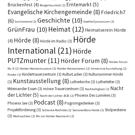
Erntemarkt
(5)
Brückenfest
(4)
Bürgerhaushalt
(2)
Evangelische Kirchengemeinde
(8)
Friedrich7
Geschichte
(10)
(6)
Gastronomie
(2)
Goethe Gymnasium
(2)
Heimat
(12)
GrünFrau
(10)
Heimatverein Hörde
Hörde
Hörde
(8)
(4)
Hörde im Radio
(3)
International
(21)
Hörde
PUTZmunter
(11)
Hörder Forum
(8)
Hörder Forum
No. 8
(2)
Hörder Heimatmuseum
(2)
Hörder Heimatverein
(2)
Immersive Ausstellung
(2)
Kindertrauerzentrum
(3)
KulturLaden
(3)
Kultursommer Hörde
Kinder
(2)
Kunstausstellung
(8)
(3)
Lutherkirche
(3)
Lutherletter
(3)
Nacht
Miteinander Essen
(3)
möwe Trauerzentrum
(3)
Nachhaltigkeit
(2)
der Lichter
(5)
Phoenix Des Lumières
(3)
Nacht der Lichter 2026
(2)
Podcast
(8)
Phoenix See
(3)
Pogromgedenken
(3)
Projektförderung
(3)
Stolpersteine
Schlanke Mathilde
(2)
SeniorenBüro Hörde
(2)
(3)
Weihnachten
(2)
Wir am Hörder Neumarkt
(2)