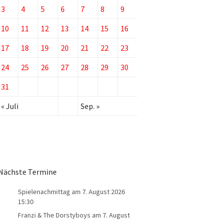
3
4
5
6
7
8
9
10
11
12
13
14
15
16
17
18
19
20
21
22
23
24
25
26
27
28
29
30
31
« Juli
Sep. »
Nächste Termine
Spielenachmittag
am 7. August 2026
15:30
Franzi & The Dorstyboys
am 7. August