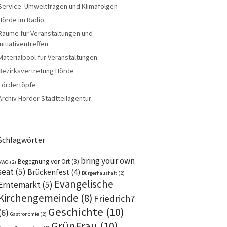
Service: Umweltfragen und Klimafolgen
Hörde im Radio
Räume für Veranstaltungen und
Initiativentreffen
Materialpool für Veranstaltungen
Bezirksvertretung Hörde
Fördertöpfe
Archiv Hörder Stadtteilagentur
Schlagwörter
bring your own
Begegnung vor Ort
(3)
AWO
(2)
seat
(5)
Brückenfest
(4)
Bürgerhaushalt
(2)
Evangelische
Erntemarkt
(5)
Kirchengemeinde
(8)
Friedrich7
Geschichte
(10)
(6)
Gastronomie
(2)
GrünFrau
(10)