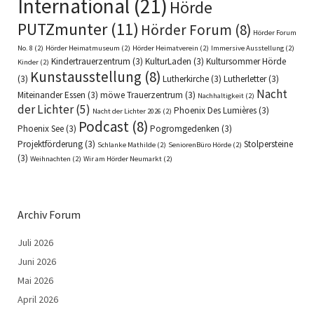
International
(21)
Hörde
PUTZmunter
(11)
Hörder Forum
(8)
Hörder Forum
No. 8
(2)
Hörder Heimatmuseum
(2)
Hörder Heimatverein
(2)
Immersive Ausstellung
(2)
Kindertrauerzentrum
(3)
KulturLaden
(3)
Kultursommer Hörde
Kinder
(2)
Kunstausstellung
(8)
(3)
Lutherkirche
(3)
Lutherletter
(3)
Nacht
Miteinander Essen
(3)
möwe Trauerzentrum
(3)
Nachhaltigkeit
(2)
der Lichter
(5)
Phoenix Des Lumières
(3)
Nacht der Lichter 2026
(2)
Podcast
(8)
Phoenix See
(3)
Pogromgedenken
(3)
Projektförderung
(3)
Stolpersteine
Schlanke Mathilde
(2)
SeniorenBüro Hörde
(2)
(3)
Weihnachten
(2)
Wir am Hörder Neumarkt
(2)
Archiv Forum
Juli 2026
Juni 2026
Mai 2026
April 2026