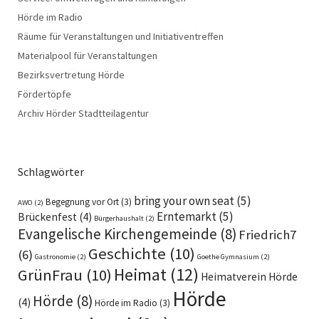
Hörde im Radio
Räume für Veranstaltungen und Initiativentreffen
Materialpool für Veranstaltungen
Bezirksvertretung Hörde
Fördertöpfe
Archiv Hörder Stadtteilagentur
Schlagwörter
bring your own seat
(5)
Begegnung vor Ort
(3)
AWO
(2)
Erntemarkt
(5)
Brückenfest
(4)
Bürgerhaushalt
(2)
Evangelische Kirchengemeinde
(8)
Friedrich7
Geschichte
(10)
(6)
Gastronomie
(2)
Goethe Gymnasium
(2)
Heimat
(12)
GrünFrau
(10)
Heimatverein Hörde
Hörde
Hörde
(8)
(4)
Hörde im Radio
(3)