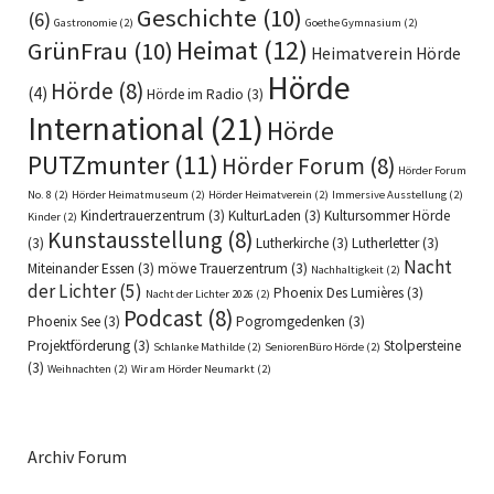
Geschichte
(10)
(6)
Gastronomie
(2)
Goethe Gymnasium
(2)
Heimat
(12)
GrünFrau
(10)
Heimatverein Hörde
Hörde
Hörde
(8)
(4)
Hörde im Radio
(3)
International
(21)
Hörde
PUTZmunter
(11)
Hörder Forum
(8)
Hörder Forum
No. 8
(2)
Hörder Heimatmuseum
(2)
Hörder Heimatverein
(2)
Immersive Ausstellung
(2)
Kindertrauerzentrum
(3)
KulturLaden
(3)
Kultursommer Hörde
Kinder
(2)
Kunstausstellung
(8)
(3)
Lutherkirche
(3)
Lutherletter
(3)
Nacht
Miteinander Essen
(3)
möwe Trauerzentrum
(3)
Nachhaltigkeit
(2)
der Lichter
(5)
Phoenix Des Lumières
(3)
Nacht der Lichter 2026
(2)
Podcast
(8)
Phoenix See
(3)
Pogromgedenken
(3)
Projektförderung
(3)
Stolpersteine
Schlanke Mathilde
(2)
SeniorenBüro Hörde
(2)
(3)
Weihnachten
(2)
Wir am Hörder Neumarkt
(2)
Archiv Forum