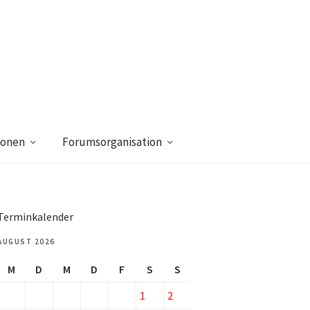
ionen
Forumsorganisation
Terminkalender
AUGUST 2026
M
D
M
D
F
S
S
1
2