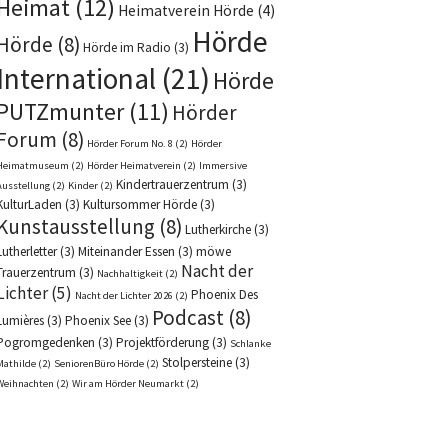
Heimat
(12)
Heimatverein Hörde
(4)
Hörde
Hörde
(8)
Hörde im Radio
(3)
International
(21)
Hörde
PUTZmunter
(11)
Hörder
Forum
(8)
Hörder Forum No. 8
(2)
Hörder
Heimatmuseum
(2)
Hörder Heimatverein
(2)
Immersive
Kindertrauerzentrum
(3)
Ausstellung
(2)
Kinder
(2)
KulturLaden
(3)
Kultursommer Hörde
(3)
Kunstausstellung
(8)
Lutherkirche
(3)
Lutherletter
(3)
Miteinander Essen
(3)
möwe
Nacht der
Trauerzentrum
(3)
Nachhaltigkeit
(2)
Lichter
(5)
Phoenix Des
Nacht der Lichter 2026
(2)
Podcast
(8)
Lumières
(3)
Phoenix See
(3)
Pogromgedenken
(3)
Projektförderung
(3)
Schlanke
Stolpersteine
(3)
Mathilde
(2)
SeniorenBüro Hörde
(2)
Weihnachten
(2)
Wir am Hörder Neumarkt
(2)