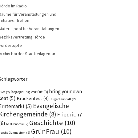
Hörde im Radio
Räume für Veranstaltungen und
Initiativentreffen
Materialpool für Veranstaltungen
Bezirksvertretung Hörde
Fördertöpfe
Archiv Hörder Stadtteilagentur
Schlagwörter
bring your own
Begegnung vor Ort
(3)
AWO
(2)
seat
(5)
Brückenfest
(4)
Bürgerhaushalt
(2)
Evangelische
Erntemarkt
(5)
Kirchengemeinde
(8)
Friedrich7
Geschichte
(10)
(6)
Gastronomie
(2)
GrünFrau
(10)
Goethe Gymnasium
(2)