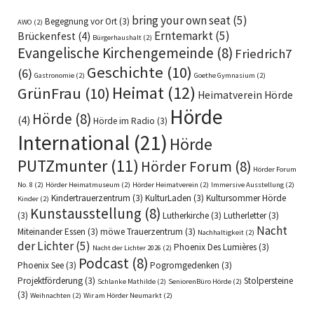
bring your own seat
(5)
Begegnung vor Ort
(3)
AWO
(2)
Erntemarkt
(5)
Brückenfest
(4)
Bürgerhaushalt
(2)
Evangelische Kirchengemeinde
(8)
Friedrich7
Geschichte
(10)
(6)
Gastronomie
(2)
Goethe Gymnasium
(2)
Heimat
(12)
GrünFrau
(10)
Heimatverein Hörde
Hörde
Hörde
(8)
(4)
Hörde im Radio
(3)
International
(21)
Hörde
PUTZmunter
(11)
Hörder Forum
(8)
Hörder Forum
No. 8
(2)
Hörder Heimatmuseum
(2)
Hörder Heimatverein
(2)
Immersive Ausstellung
(2)
Kindertrauerzentrum
(3)
KulturLaden
(3)
Kultursommer Hörde
Kinder
(2)
Kunstausstellung
(8)
(3)
Lutherkirche
(3)
Lutherletter
(3)
Nacht
Miteinander Essen
(3)
möwe Trauerzentrum
(3)
Nachhaltigkeit
(2)
der Lichter
(5)
Phoenix Des Lumières
(3)
Nacht der Lichter 2026
(2)
Podcast
(8)
Phoenix See
(3)
Pogromgedenken
(3)
Projektförderung
(3)
Stolpersteine
Schlanke Mathilde
(2)
SeniorenBüro Hörde
(2)
(3)
Weihnachten
(2)
Wir am Hörder Neumarkt
(2)