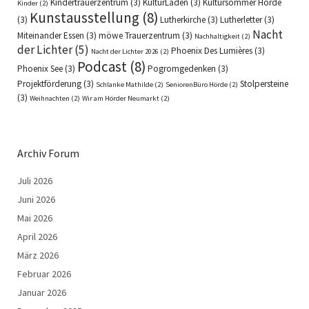
Kindertrauerzentrum
(3)
KulturLaden
(3)
Kultursommer Hörde
Kinder
(2)
Kunstausstellung
(8)
(3)
Lutherkirche
(3)
Lutherletter
(3)
Nacht
Miteinander Essen
(3)
möwe Trauerzentrum
(3)
Nachhaltigkeit
(2)
der Lichter
(5)
Phoenix Des Lumières
(3)
Nacht der Lichter 2026
(2)
Podcast
(8)
Phoenix See
(3)
Pogromgedenken
(3)
Projektförderung
(3)
Stolpersteine
Schlanke Mathilde
(2)
SeniorenBüro Hörde
(2)
(3)
Weihnachten
(2)
Wir am Hörder Neumarkt
(2)
Archiv Forum
Juli 2026
Juni 2026
Mai 2026
April 2026
März 2026
Februar 2026
Januar 2026