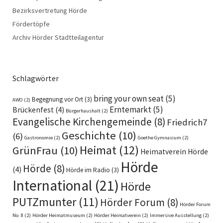
Bezirksvertretung Hörde
Fördertöpfe
Archiv Hörder Stadtteilagentur
Schlagwörter
bring your own seat
(5)
Begegnung vor Ort
(3)
AWO
(2)
Erntemarkt
(5)
Brückenfest
(4)
Bürgerhaushalt
(2)
Evangelische Kirchengemeinde
(8)
Friedrich7
Geschichte
(10)
(6)
Gastronomie
(2)
Goethe Gymnasium
(2)
Heimat
(12)
GrünFrau
(10)
Heimatverein Hörde
Hörde
Hörde
(8)
(4)
Hörde im Radio
(3)
International
(21)
Hörde
PUTZmunter
(11)
Hörder Forum
(8)
Hörder Forum
No. 8
(2)
Hörder Heimatmuseum
(2)
Hörder Heimatverein
(2)
Immersive Ausstellung
(2)