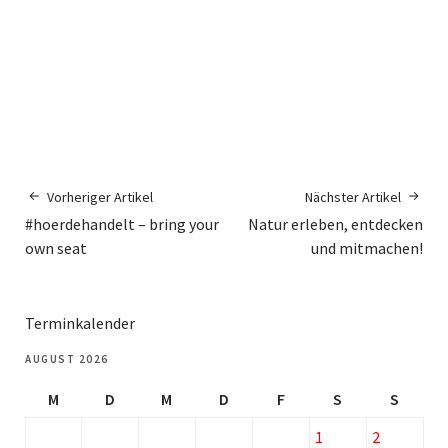
Vorheriger Artikel
Nächster Artikel
#hoerdehandelt – bring your
Natur erleben, entdecken
own seat
und mitmachen!
Terminkalender
AUGUST 2026
M
D
M
D
F
S
S
1
2