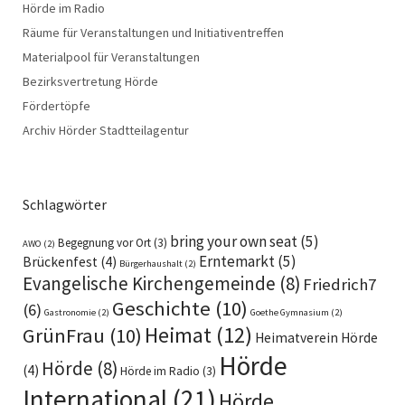
Hörde im Radio
Räume für Veranstaltungen und Initiativentreffen
Materialpool für Veranstaltungen
Bezirksvertretung Hörde
Fördertöpfe
Archiv Hörder Stadtteilagentur
Schlagwörter
bring your own seat
(5)
Begegnung vor Ort
(3)
AWO
(2)
Erntemarkt
(5)
Brückenfest
(4)
Bürgerhaushalt
(2)
Evangelische Kirchengemeinde
(8)
Friedrich7
Geschichte
(10)
(6)
Gastronomie
(2)
Goethe Gymnasium
(2)
Heimat
(12)
GrünFrau
(10)
Heimatverein Hörde
Hörde
Hörde
(8)
(4)
Hörde im Radio
(3)
International
(21)
Hörde