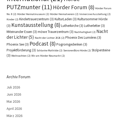
PUTZmunter
(11)
Hörder Forum
(8)
Hörder Forum
No. 8
(2)
Hörder Heimatmuseum
(2)
Hörder Heimatverein
(2)
Immersive Ausstellung
(2)
Kindertrauerzentrum
(3)
KulturLaden
(3)
Kultursommer Hörde
Kinder
(2)
Kunstausstellung
(8)
(3)
Lutherkirche
(3)
Lutherletter
(3)
Nacht
Miteinander Essen
(3)
möwe Trauerzentrum
(3)
Nachhaltigkeit
(2)
der Lichter
(5)
Phoenix Des Lumières
(3)
Nacht der Lichter 2026
(2)
Podcast
(8)
Phoenix See
(3)
Pogromgedenken
(3)
Projektförderung
(3)
Stolpersteine
Schlanke Mathilde
(2)
SeniorenBüro Hörde
(2)
(3)
Weihnachten
(2)
Wir am Hörder Neumarkt
(2)
Archiv Forum
Juli 2026
Juni 2026
Mai 2026
April 2026
März 2026