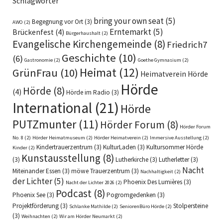
Schlagwörter
bring your own seat
(5)
Begegnung vor Ort
(3)
AWO
(2)
Erntemarkt
(5)
Brückenfest
(4)
Bürgerhaushalt
(2)
Evangelische Kirchengemeinde
(8)
Friedrich7
Geschichte
(10)
(6)
Gastronomie
(2)
Goethe Gymnasium
(2)
Heimat
(12)
GrünFrau
(10)
Heimatverein Hörde
Hörde
Hörde
(8)
(4)
Hörde im Radio
(3)
International
(21)
Hörde
PUTZmunter
(11)
Hörder Forum
(8)
Hörder Forum
No. 8
(2)
Hörder Heimatmuseum
(2)
Hörder Heimatverein
(2)
Immersive Ausstellung
(2)
Kindertrauerzentrum
(3)
KulturLaden
(3)
Kultursommer Hörde
Kinder
(2)
Kunstausstellung
(8)
(3)
Lutherkirche
(3)
Lutherletter
(3)
Nacht
Miteinander Essen
(3)
möwe Trauerzentrum
(3)
Nachhaltigkeit
(2)
der Lichter
(5)
Phoenix Des Lumières
(3)
Nacht der Lichter 2026
(2)
Podcast
(8)
Phoenix See
(3)
Pogromgedenken
(3)
Projektförderung
(3)
Stolpersteine
Schlanke Mathilde
(2)
SeniorenBüro Hörde
(2)
(3)
Weihnachten
(2)
Wir am Hörder Neumarkt
(2)