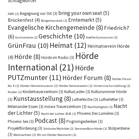
Schlagwörter
bring your own seat
(5)
Begegnung vor Ort
(3)
AWO
(2)
Erntemarkt
(5)
Brückenfest
(4)
Bürgerhaushalt
(2)
Evangelische Kirchengemeinde
(8)
Friedrich7
Geschichte
(10)
(6)
Gastronomie
(2)
Goethe Gymnasium
(2)
Heimat
(12)
GrünFrau
(10)
Heimatverein Hörde
Hörde
Hörde
(8)
(4)
Hörde im Radio
(3)
International
(21)
Hörde
PUTZmunter
(11)
Hörder Forum
(8)
Hörder Forum
No. 8
(2)
Hörder Heimatmuseum
(2)
Hörder Heimatverein
(2)
Immersive Ausstellung
(2)
Kindertrauerzentrum
(3)
KulturLaden
(3)
Kultursommer Hörde
Kinder
(2)
Kunstausstellung
(8)
(3)
Lutherkirche
(3)
Lutherletter
(3)
Nacht
Miteinander Essen
(3)
möwe Trauerzentrum
(3)
Nachhaltigkeit
(2)
der Lichter
(5)
Phoenix Des Lumières
(3)
Nacht der Lichter 2026
(2)
Podcast
(8)
Phoenix See
(3)
Pogromgedenken
(3)
Projektförderung
(3)
Stolpersteine
Schlanke Mathilde
(2)
SeniorenBüro Hörde
(2)
(3)
Weihnachten
(2)
Wir am Hörder Neumarkt
(2)