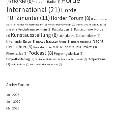
Hörde
Hörde
(8)
(4)
Hörde im Radio
(3)
International
(21)
Hörde
PUTZmunter
(11)
Hörder Forum
(8)
Hörder Forum
No. 8
(2)
Hörder Heimatmuseum
(2)
Hörder Heimatverein
(2)
Immersive Ausstellung
(2)
Kindertrauerzentrum
(3)
KulturLaden
(3)
Kultursommer Hörde
Kinder
(2)
Kunstausstellung
(8)
(3)
Lutherkirche
(3)
Lutherletter
(3)
Nacht
Miteinander Essen
(3)
möwe Trauerzentrum
(3)
Nachhaltigkeit
(2)
der Lichter
(5)
Phoenix Des Lumières
(3)
Nacht der Lichter 2026
(2)
Podcast
(8)
Phoenix See
(3)
Pogromgedenken
(3)
Projektförderung
(3)
Stolpersteine
Schlanke Mathilde
(2)
SeniorenBüro Hörde
(2)
(3)
Weihnachten
(2)
Wir am Hörder Neumarkt
(2)
Archiv Forum
Juli 2026
Juni 2026
Mai 2026