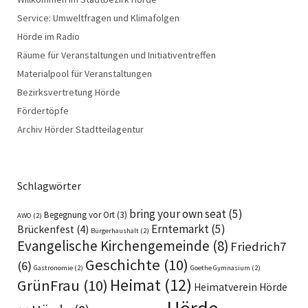
Service: Umweltfragen und Klimafolgen
Hörde im Radio
Räume für Veranstaltungen und Initiativentreffen
Materialpool für Veranstaltungen
Bezirksvertretung Hörde
Fördertöpfe
Archiv Hörder Stadtteilagentur
Schlagwörter
bring your own seat
(5)
Begegnung vor Ort
(3)
AWO
(2)
Erntemarkt
(5)
Brückenfest
(4)
Bürgerhaushalt
(2)
Evangelische Kirchengemeinde
(8)
Friedrich7
Geschichte
(10)
(6)
Gastronomie
(2)
Goethe Gymnasium
(2)
Heimat
(12)
GrünFrau
(10)
Heimatverein Hörde